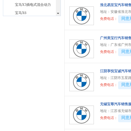
宝马X5插电式混合动力
淮北易至宝汽车销
地址：
安徽省淮北
宝马X6
40081
同意
免费电话：
宝马Z4
宝马i3(进口)
宝马i5(进口)
广州美宝行汽车销
地址：
广东省广州市
宝马i7
40081
同意
免费电话：
宝马iX
宝马M
(8)
宝马M4
江阴享悦宝诚汽车
地址：
江阴市五星路1
宝马M4敞篷
40081
同意
免费电话：
宝马M5
宝马X3 M
宝马X4 M
无锡宝尊汽车销售
地址：
江苏省无锡市
宝马X5 M
40081
同意
免费电话：
宝马X6 M
宝马XM