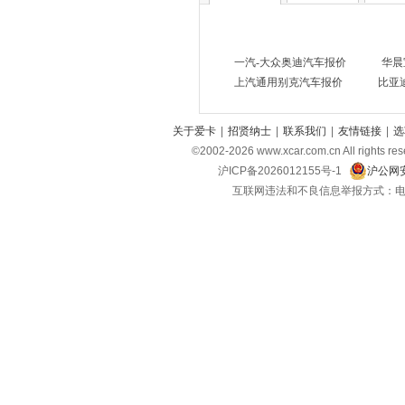
C
长安汽车
(23)
一汽-大众奥迪汽车报价
华晨
长安欧尚
(6)
上汽通用别克汽车报价
比亚
长安启源
(4)
长安凯程
(12)
关于爱卡
|
招贤纳士
|
联系我们
|
友情链接
|
选
©2002-
2026
www.xcar.com.cn All ri
长安跨越
(4)
沪ICP备2026012155号-1
沪公网安
长城（皮卡）
(7)
互联网违法和不良信息举报方式：电话：021-
成功汽车
(1)
D
道朗格
(1)
东风瑞泰特
(1)
大众
(41)
DS
(5)
东风
(11)
东风风行
(13)