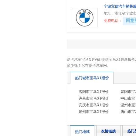
宝骏
(5)
宁波宝信汽车销售
地址：
浙江省宁波市
奔驰
(48)
40081
同意
免费电话：
奔腾
(9)
本田
(27)
别克
(17)
标致
(6)
比亚迪
爱卡汽车宝马X1报价,提供宝马X1最新报价
(31)
多少钱？尽在爱卡汽车网。
北京越野
(7)
BEIJING汽车
(9)
热门城市宝马X1报价
北汽新能源
(3)
洛阳市宝马X1报价
襄阳市宝
北汽瑞翔
(2)
许昌市宝马X1报价
中山市宝
北汽昌河
安庆市宝马X1报价
温州市宝
(3)
泉州市宝马X1报价
唐山市宝
北汽制造
(8)
宾利
(6)
友情链接
热门
热门地域
博速
(1)