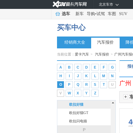
北京车市
玛莎拉蒂
(8)
选车
新车
导购
•
试驾
车图
SUV
迈凯伦
(2)
买车中心
猛士
(2)
迈莎锐
(2)
经销商大全
汽车报价
降
N
哪吒汽车
(3)
当前位置：
爱卡汽车
>
汽车报价
>
广州汽车报
O
报
A
B
C
D
E
F
G
欧拉
(5)
H
I
J
K
L
M
N
长城汽车
(5)
广州
O
P
Q
R
S
T
U
欧拉5
V
W
X
Y
Z
欧拉芭蕾猫
欧拉好猫
欧拉好猫GT
4
欧拉闪电猫
P