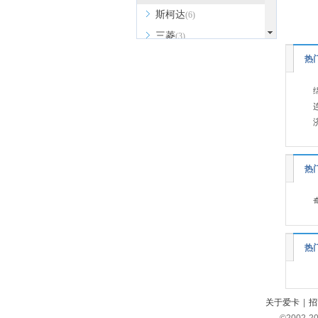
斯柯达
(6)
三菱
(3)
斯巴鲁
(4)
热
深蓝
(8)
上汽大通MAXUS
(19)
smart
(3)
思皓
(6)
双龙
(1)
热
鑫源汽车
(5)
SWM斯威汽车
(6)
SERES赛力斯
(1)
热
思铭
(1)
SONGSAN MOTORS
(2)
沙龙汽车
(1)
关于爱卡
|
招
T