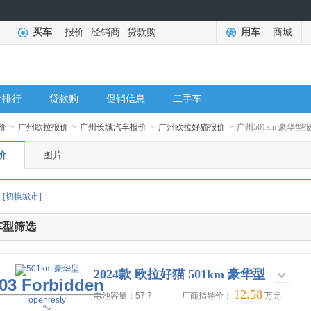
买车
报价
经销商
贷款购
用车
商城
价排行
贷款购
促销信息
二手车
价
>
广州欧拉报价
>
广州长城汽车报价
>
广州欧拉好猫报价
>
广州501km 豪华型
价
图片
[切换城市]
车型筛选
2024款 欧拉好猫 501km 豪华型
03 Forbidden
12.58
电池容量：57.7
厂商指导价：
万元
openresty
">