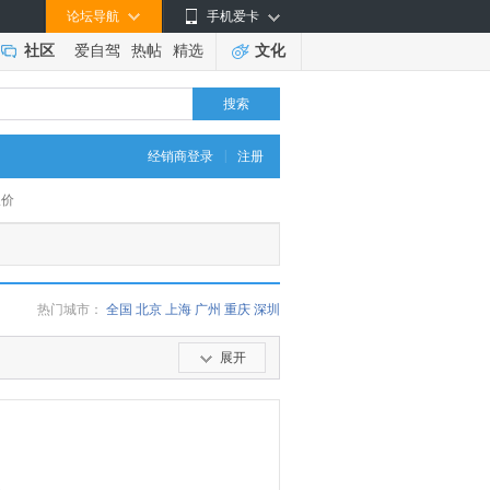
论坛导航
手机爱卡
社区
爱自驾
热帖
精选
文化
搜索
|
经销商登录
注册
报价
热门城市：
全国
北京
上海
广州
重庆
深圳
展开