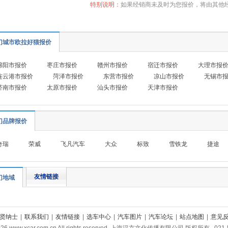
特别说明：
如果经销商未及时为您报价，将由其他
门城市欧拉好猫报价
绵阳市报价
枣庄市报价
赣州市报价
宿迁市报价
大理市报
连云港市报价
菏泽市报价
东营市报价
凉山市报价
无锡市
济南市报价
太原市报价
汕头市报价
天津市报价
门品牌报价
奇瑞
荣威
飞凡汽车
大众
标致
雪铁龙
捷途
友情链接
门地域
贤纳士
|
联系我们
|
友情链接
|
选车中心
|
汽车图片
|
汽车论坛
|
站点地图
|
意见