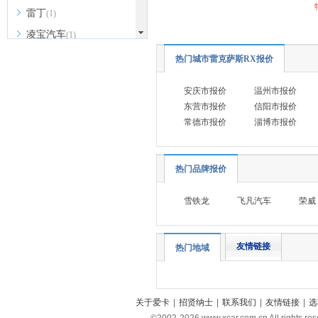
雷丁
(1)
凌宝汽车
(1)
M
热门城市雷克萨斯RX报价
马自达
(3)
安庆市报价
温州市报价
名爵
(9)
东营市报价
信阳市报价
MINI
(8)
常德市报价
淄博市报价
玛莎拉蒂
(8)
迈凯伦
(2)
热门品牌报价
猛士
(2)
雪铁龙
飞凡汽车
荣威
迈莎锐
(2)
N
友情链接
哪吒汽车
(3)
热门地域
O
欧拉
(5)
关于爱卡
|
招贤纳士
|
联系我们
|
友情链接
|
选
P