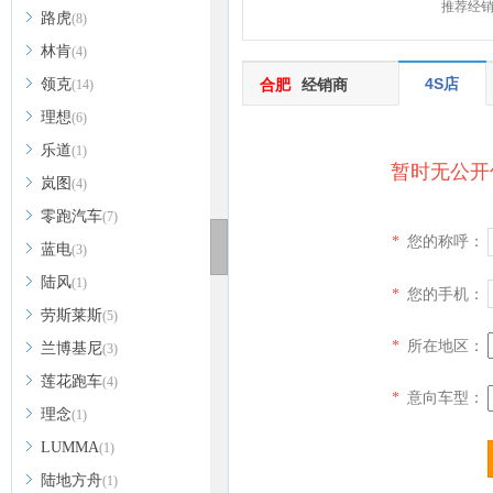
推荐经
路虎
(8)
林肯
(4)
4S店
领克
合肥
经销商
(14)
理想
(6)
乐道
(1)
暂时无公开
岚图
(4)
零跑汽车
(7)
您的称呼：
*
蓝电
(3)
陆风
(1)
您的手机：
*
劳斯莱斯
(5)
所在地区：
*
兰博基尼
(3)
莲花跑车
(4)
意向车型：
*
理念
(1)
LUMMA
(1)
陆地方舟
(1)