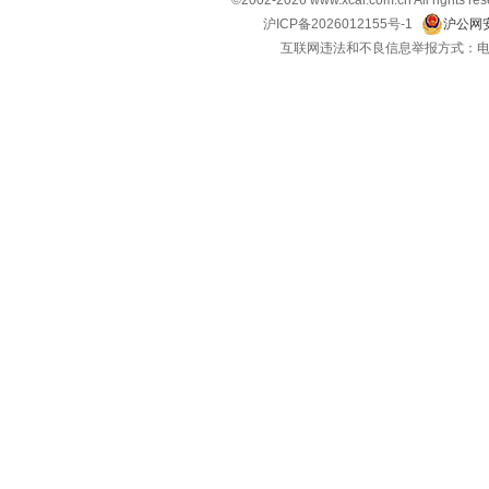
©2002-
2026
www.xcar.com.cn All ri
Polestar极星
(4)
沪ICP备2026012155号-1
沪公网安
互联网违法和不良信息举报方式：电话：021-
Q
奇瑞风云
(1)
起亚
(12)
奇瑞
(34)
奇瑞新能源
(6)
启辰
(10)
前途汽车
(2)
R
日产
(14)
荣威
(18)
睿蓝汽车
(8)
瑞驰汽车
(3)
瑞风汽车
(7)
S