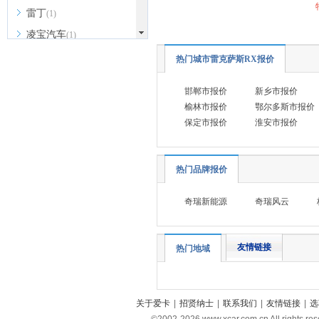
雷丁
(1)
凌宝汽车
(1)
M
热门城市雷克萨斯RX报价
马自达
(3)
邯郸市报价
新乡市报价
名爵
(9)
榆林市报价
鄂尔多斯市报价
MINI
(8)
保定市报价
淮安市报价
玛莎拉蒂
(8)
迈凯伦
(2)
热门品牌报价
猛士
(2)
奇瑞新能源
奇瑞风云
迈莎锐
(2)
N
友情链接
哪吒汽车
(3)
热门地域
O
欧拉
(5)
关于爱卡
|
招贤纳士
|
联系我们
|
友情链接
|
选
P