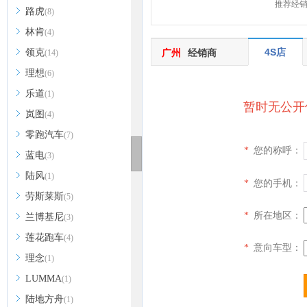
推荐经
路虎
(8)
林肯
(4)
4S店
领克
广州
经销商
(14)
理想
(6)
乐道
(1)
暂时无公开
岚图
(4)
零跑汽车
(7)
您的称呼：
*
蓝电
(3)
陆风
(1)
您的手机：
*
劳斯莱斯
(5)
所在地区：
*
兰博基尼
(3)
莲花跑车
(4)
意向车型：
*
理念
(1)
LUMMA
(1)
陆地方舟
(1)