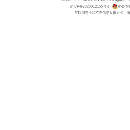
©2002-
2026
www.xcar.com.cn All ri
Polestar极星
(4)
沪ICP备2026012155号-1
沪公网安
互联网违法和不良信息举报方式：电话：021-
Q
奇瑞风云
(1)
起亚
(12)
奇瑞
(34)
奇瑞新能源
(6)
启辰
(10)
前途汽车
(2)
R
日产
(14)
荣威
(18)
睿蓝汽车
(8)
瑞驰汽车
(3)
瑞风汽车
(7)
S