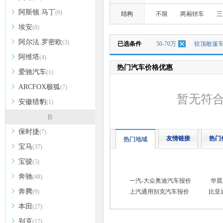
阿斯顿.马丁
(6)
结构
不限
两厢轿车
三
埃安
(8)
阿尔法.罗密欧
(3)
已选条件
50-70万
软顶敞篷
阿维塔
(4)
热门汽车价格优惠
爱驰汽车
(1)
ARCFOX极狐
(7)
暂无符
安徽猎豹
(1)
B
保时捷
(7)
友情链接
热门
热门地域
宝马
(37)
宝骏
(5)
奔驰
(48)
一汽-大众奥迪汽车报价
华晨
奔腾
(9)
上汽通用别克汽车报价
比亚
本田
(27)
别克
(17)