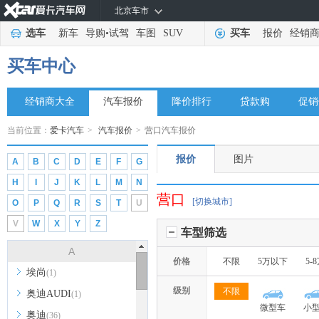
北京车市
选车
新车
导购
•
试驾
车图
SUV
买车
报价
经销
买车中心
经销商大全
汽车报价
降价排行
贷款购
促销
当前位置：
爱卡汽车
>
汽车报价
>
营口汽车报价
报价
图片
A
B
C
D
E
F
G
H
I
J
K
L
M
N
营口
[切换城市]
O
P
Q
R
S
T
U
V
W
X
Y
Z
车型筛选
A
价格
不限
5万以下
5-
埃尚
(1)
级别
不限
奥迪AUDI
(1)
微型车
小
奥迪
(36)