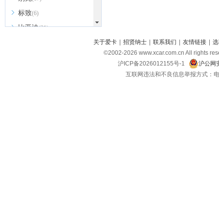
标致
(6)
比亚迪
(31)
北京越野
关于爱卡
|
招贤纳士
|
联系我们
|
友情链接
|
选
(7)
©2002-
2026
www.xcar.com.cn All ri
BEIJING汽车
(9)
沪ICP备2026012155号-1
沪公网安
北汽新能源
(3)
互联网违法和不良信息举报方式：电话：021-
北汽瑞翔
(2)
北汽昌河
(3)
北汽制造
(8)
宾利
(6)
博速
(1)
C
长安汽车
(23)
长安欧尚
(6)
长安启源
(4)
长安凯程
(12)