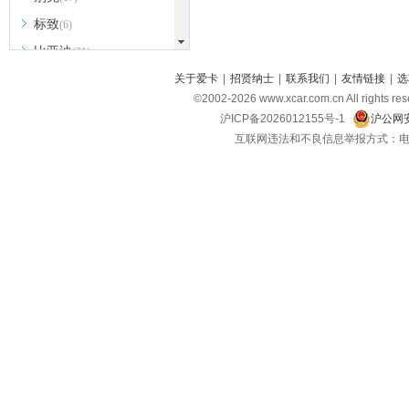
标致
(6)
比亚迪
(31)
北京越野
关于爱卡
|
招贤纳士
|
联系我们
|
友情链接
|
选
(7)
©2002-
2026
www.xcar.com.cn All ri
BEIJING汽车
(9)
沪ICP备2026012155号-1
沪公网安
北汽新能源
(3)
互联网违法和不良信息举报方式：电话：021-
北汽瑞翔
(2)
北汽昌河
(3)
北汽制造
(8)
宾利
(6)
博速
(1)
C
长安汽车
(23)
长安欧尚
(6)
长安启源
(4)
长安凯程
(12)