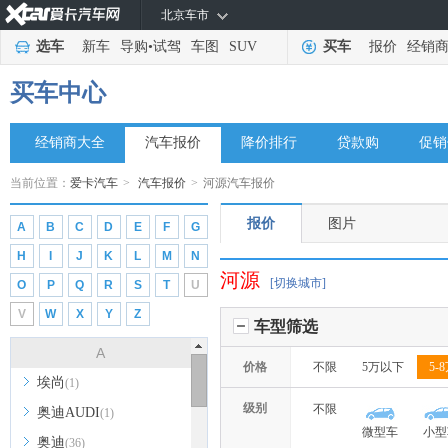
北京车市
选车
新车
导购
•
试驾
车图
SUV
买车
报价
经销
买车中心
经销商大全
汽车报价
降价排行
贷款购
促销
当前位置：
爱卡汽车
>
汽车报价
>
河源汽车报价
报价
图片
A
B
C
D
E
F
G
H
I
J
K
L
M
N
河源
[切换城市]
O
P
Q
R
S
T
U
V
W
X
Y
Z
车型筛选
A
价格
不限
5万以下
5-
埃尚
(1)
级别
不限
奥迪AUDI
(1)
微型车
小型
奥迪
(36)