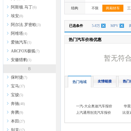
阿斯顿.马丁
(6)
结构
不限
两厢轿车
三
埃安
(8)
阿尔法.罗密欧
(3)
已选条件
5-8万
MPV
阿维塔
(4)
热门汽车价格优惠
爱驰汽车
(1)
ARCFOX极狐
(7)
暂无符
安徽猎豹
(1)
B
保时捷
(7)
友情链接
热门
热门地域
宝马
(37)
宝骏
(5)
奔驰
(48)
一汽-大众奥迪汽车报价
华晨
奔腾
(9)
上汽通用别克汽车报价
比亚
本田
(27)
别克
(17)