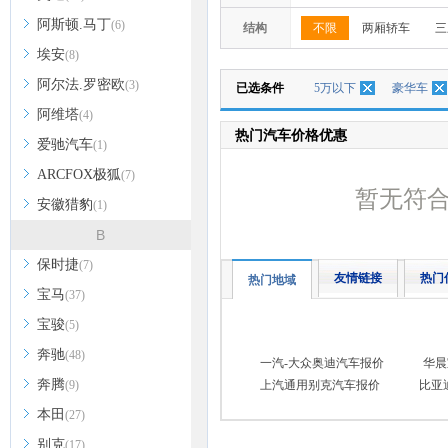
阿斯顿.马丁
(6)
结构
不限
两厢轿车
三
埃安
(8)
阿尔法.罗密欧
(3)
已选条件
5万以下
豪华车
阿维塔
(4)
热门汽车价格优惠
爱驰汽车
(1)
ARCFOX极狐
(7)
暂无符
安徽猎豹
(1)
B
保时捷
(7)
友情链接
热门
热门地域
宝马
(37)
宝骏
(5)
奔驰
(48)
一汽-大众奥迪汽车报价
华晨
奔腾
(9)
上汽通用别克汽车报价
比亚
本田
(27)
别克
(17)