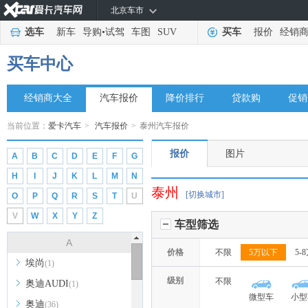
北京车市
选车
新车
导购
•
试驾
车图
SUV
买车
报价
经销
买车中心
经销商大全
汽车报价
降价排行
贷款购
促销
当前位置：
爱卡汽车
>
汽车报价
>
泰州汽车报价
报价
图片
A
B
C
D
E
F
G
H
I
J
K
L
M
N
泰州
[切换城市]
O
P
Q
R
S
T
U
V
W
X
Y
Z
车型筛选
A
价格
不限
5万以下
5-
埃尚
(1)
级别
不限
奥迪AUDI
(1)
微型车
小型
奥迪
(36)