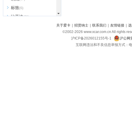
标致
(6)
比亚迪
(31)
北京越野
关于爱卡
|
招贤纳士
|
联系我们
|
友情链接
|
选
(7)
©2002-
2026
www.xcar.com.cn All ri
BEIJING汽车
(9)
沪ICP备2026012155号-1
沪公网安
北汽新能源
(3)
互联网违法和不良信息举报方式：电话：021-
北汽瑞翔
(2)
北汽昌河
(3)
北汽制造
(8)
宾利
(6)
博速
(1)
C
长安汽车
(23)
长安欧尚
(6)
长安启源
(4)
长安凯程
(12)