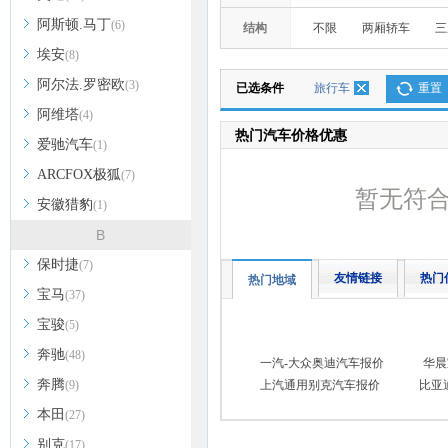
阿斯顿.马丁
(6)
结构
不限
两厢轿车
三
埃安
(8)
阿尔法.罗密欧
(3)
已选条件
旅行车
重置
阿维塔
(4)
热门汽车价格优惠
爱驰汽车
(1)
ARCFOX极狐
(7)
暂无符
安徽猎豹
(1)
B
保时捷
(7)
友情链接
热门
热门地域
宝马
(37)
宝骏
(5)
奔驰
(48)
一汽-大众奥迪汽车报价
华晨
奔腾
(9)
上汽通用别克汽车报价
比亚
本田
(27)
别克
(17)