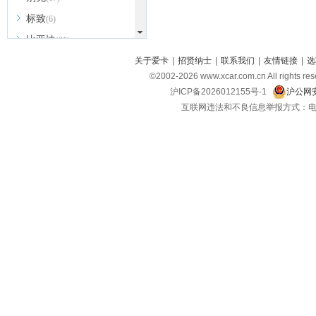
标致
(6)
比亚迪
(31)
北京越野
关于爱卡
|
招贤纳士
|
联系我们
|
友情链接
|
选
(7)
©2002-
2026
www.xcar.com.cn All ri
BEIJING汽车
(9)
沪ICP备2026012155号-1
沪公网安
北汽新能源
(3)
互联网违法和不良信息举报方式：电话：021-
北汽瑞翔
(2)
北汽昌河
(3)
北汽制造
(8)
宾利
(6)
博速
(1)
C
长安汽车
(23)
长安欧尚
(6)
长安启源
(4)
长安凯程
(12)