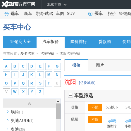
北京车市
选车
新车
导购
•
试驾
车图
SUV
买车
报价
经销
买车中心
经销商大全
汽车报价
降价排行
贷款购
促销
当前位置：
爱卡汽车
>
汽车报价
>
沈阳汽车报价
报价
图片
A
B
C
D
E
F
G
H
I
J
K
L
M
N
沈阳
[切换城市]
O
P
Q
R
S
T
U
V
W
X
Y
Z
车型筛选
A
价格
不限
5万以下
5-
埃尚
(1)
级别
不限
奥迪AUDI
(1)
微型车
小
奥迪
(36)