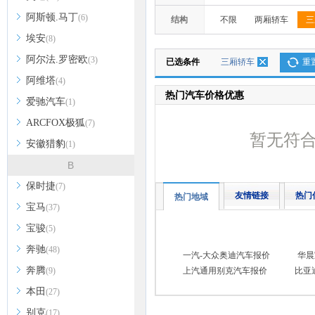
阿斯顿.马丁
(6)
结构
不限
两厢轿车
三
埃安
(8)
阿尔法.罗密欧
(3)
已选条件
三厢轿车
重
阿维塔
(4)
热门汽车价格优惠
爱驰汽车
(1)
ARCFOX极狐
(7)
暂无符
安徽猎豹
(1)
B
保时捷
(7)
友情链接
热门
热门地域
宝马
(37)
宝骏
(5)
奔驰
(48)
一汽-大众奥迪汽车报价
华晨
奔腾
(9)
上汽通用别克汽车报价
比亚
本田
(27)
别克
(17)