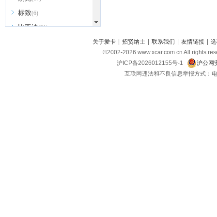
标致
(6)
比亚迪
(31)
北京越野
关于爱卡
|
招贤纳士
|
联系我们
|
友情链接
|
选
(7)
©2002-
2026
www.xcar.com.cn All ri
BEIJING汽车
(9)
沪ICP备2026012155号-1
沪公网安
北汽新能源
(3)
互联网违法和不良信息举报方式：电话：021-
北汽瑞翔
(2)
北汽昌河
(3)
北汽制造
(8)
宾利
(6)
博速
(1)
C
长安汽车
(23)
长安欧尚
(6)
长安启源
(4)
长安凯程
(12)