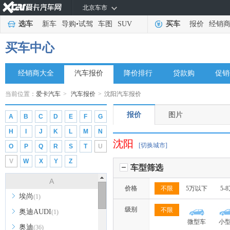
北京车市
选车
新车
导购
•
试驾
车图
SUV
买车
报价
经销
买车中心
经销商大全
汽车报价
降价排行
贷款购
促销
当前位置：
爱卡汽车
>
汽车报价
>
沈阳汽车报价
报价
图片
A
B
C
D
E
F
G
H
I
J
K
L
M
N
沈阳
[切换城市]
O
P
Q
R
S
T
U
V
W
X
Y
Z
车型筛选
A
价格
不限
5万以下
5-
埃尚
(1)
级别
不限
奥迪AUDI
(1)
微型车
小
奥迪
(36)