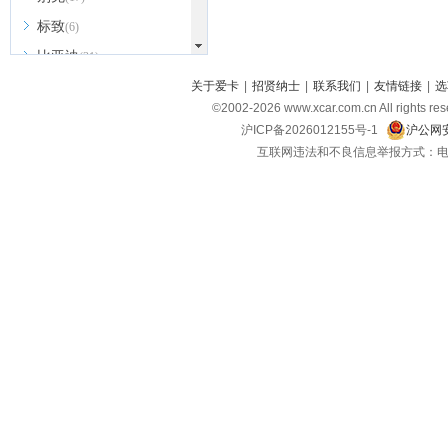
标致
(6)
比亚迪
(31)
北京越野
关于爱卡
|
招贤纳士
|
联系我们
|
友情链接
|
选
(7)
©2002-
2026
www.xcar.com.cn All ri
BEIJING汽车
(9)
沪ICP备2026012155号-1
沪公网安
北汽新能源
(3)
互联网违法和不良信息举报方式：电话：021-
北汽瑞翔
(2)
北汽昌河
(3)
北汽制造
(8)
宾利
(6)
博速
(1)
C
长安汽车
(23)
长安欧尚
(6)
长安启源
(4)
长安凯程
(12)