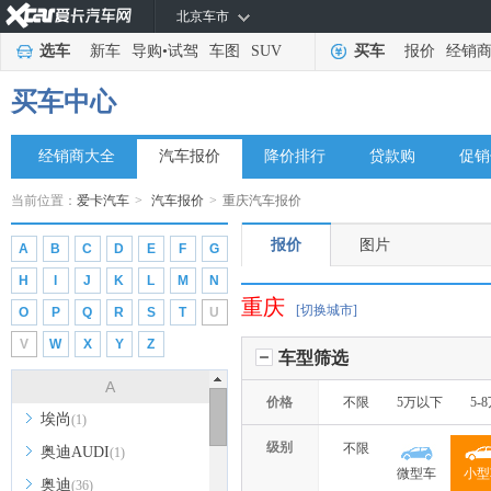
北京车市
选车
新车
导购
•
试驾
车图
SUV
买车
报价
经销
买车中心
经销商大全
汽车报价
降价排行
贷款购
促销
当前位置：
爱卡汽车
>
汽车报价
>
重庆汽车报价
报价
图片
A
B
C
D
E
F
G
H
I
J
K
L
M
N
重庆
[切换城市]
O
P
Q
R
S
T
U
V
W
X
Y
Z
车型筛选
A
价格
不限
5万以下
5-
埃尚
(1)
级别
不限
奥迪AUDI
(1)
微型车
小型
奥迪
(36)