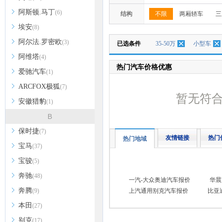
阿斯顿.马丁
(6)
结构
不限
两厢轿车
三
埃安
(8)
阿尔法.罗密欧
(3)
已选条件
35-50万
小型车
阿维塔
(4)
热门汽车价格优惠
爱驰汽车
(1)
ARCFOX极狐
(7)
暂无符
安徽猎豹
(1)
B
保时捷
(7)
友情链接
热门
热门地域
宝马
(37)
宝骏
(5)
奔驰
(48)
一汽-大众奥迪汽车报价
华晨
奔腾
(9)
上汽通用别克汽车报价
比亚
本田
(27)
别克
(17)