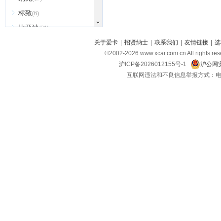
标致
(6)
比亚迪
(31)
北京越野
关于爱卡
|
招贤纳士
|
联系我们
|
友情链接
|
选
(7)
©2002-
2026
www.xcar.com.cn All ri
BEIJING汽车
(9)
沪ICP备2026012155号-1
沪公网安
北汽新能源
(3)
互联网违法和不良信息举报方式：电话：021-
北汽瑞翔
(2)
北汽昌河
(3)
北汽制造
(8)
宾利
(6)
博速
(1)
C
长安汽车
(23)
长安欧尚
(6)
长安启源
(4)
长安凯程
(12)