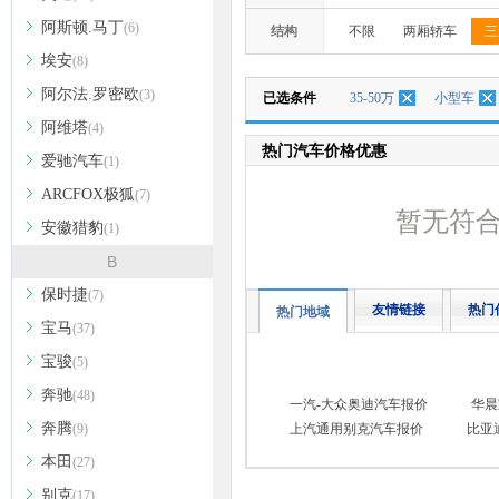
阿斯顿.马丁
(6)
结构
不限
两厢轿车
三
埃安
(8)
阿尔法.罗密欧
(3)
已选条件
35-50万
小型车
阿维塔
(4)
热门汽车价格优惠
爱驰汽车
(1)
ARCFOX极狐
(7)
暂无符
安徽猎豹
(1)
B
保时捷
(7)
友情链接
热门
热门地域
宝马
(37)
宝骏
(5)
奔驰
(48)
一汽-大众奥迪汽车报价
华晨
奔腾
(9)
上汽通用别克汽车报价
比亚
本田
(27)
别克
(17)