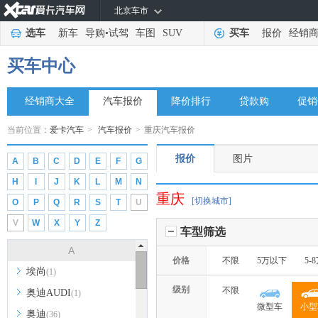
北京车市
选车
新车
导购
•
试驾
车图
SUV
买车
报价
经销
买车中心
经销商大全
汽车报价
降价排行
贷款购
促销
当前位置：
爱卡汽车
>
汽车报价
>
重庆汽车报价
报价
图片
A
B
C
D
E
F
G
H
I
J
K
L
M
N
重庆
[切换城市]
O
P
Q
R
S
T
U
V
W
X
Y
Z
车型筛选
A
价格
不限
5万以下
5-
埃尚
(1)
级别
不限
奥迪AUDI
(1)
微型车
小型
奥迪
(36)