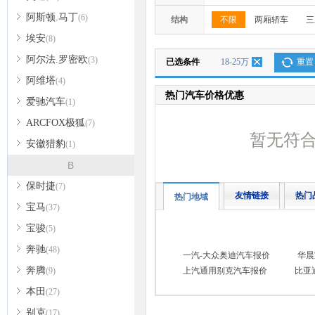
阿斯顿.马丁
(6)
结构
不限
两厢轿车
三
埃安
(8)
阿尔法.罗密欧
(3)
已选条件
18-25万
重置
阿维塔
(4)
热门汽车价格优惠
爱驰汽车
(1)
ARCFOX极狐
(7)
暂无符
安徽猎豹
(1)
B
保时捷
(7)
友情链接
热门
热门地域
宝马
(37)
宝骏
(5)
奔驰
(48)
一汽-大众奥迪汽车报价
华晨
奔腾
(9)
上汽通用别克汽车报价
比亚
本田
(27)
别克
(17)