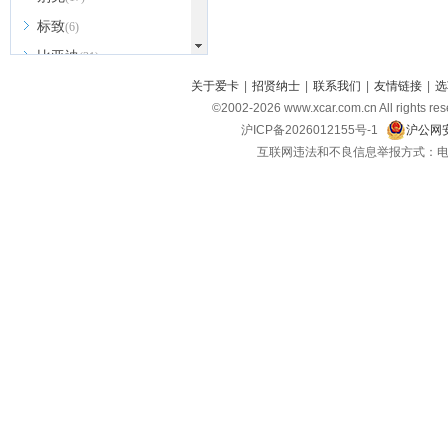
标致
(6)
比亚迪
(31)
北京越野
关于爱卡
|
招贤纳士
|
联系我们
|
友情链接
|
选
(7)
©2002-
2026
www.xcar.com.cn All ri
BEIJING汽车
(9)
沪ICP备2026012155号-1
沪公网安
北汽新能源
(3)
互联网违法和不良信息举报方式：电话：021-
北汽瑞翔
(2)
北汽昌河
(3)
北汽制造
(8)
宾利
(6)
博速
(1)
C
长安汽车
(23)
长安欧尚
(6)
长安启源
(4)
长安凯程
(12)