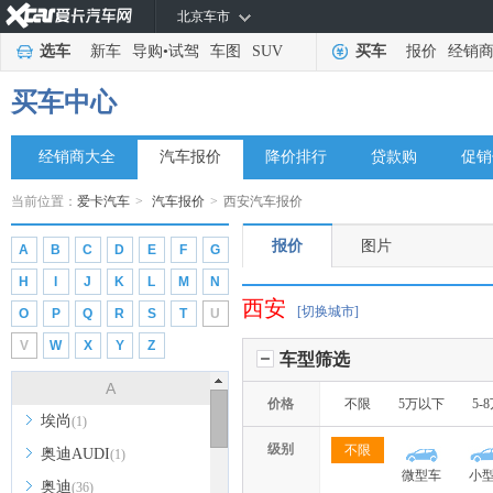
北京车市
选车
新车
导购
•
试驾
车图
SUV
买车
报价
经销
买车中心
经销商大全
汽车报价
降价排行
贷款购
促销
当前位置：
爱卡汽车
>
汽车报价
>
西安汽车报价
报价
图片
A
B
C
D
E
F
G
H
I
J
K
L
M
N
西安
[切换城市]
O
P
Q
R
S
T
U
V
W
X
Y
Z
车型筛选
A
价格
不限
5万以下
5-
埃尚
(1)
级别
不限
奥迪AUDI
(1)
微型车
小
奥迪
(36)