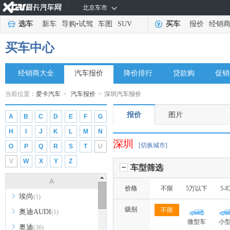
北京车市
选车
新车
导购
•
试驾
车图
SUV
买车
报价
经销
买车中心
经销商大全
汽车报价
降价排行
贷款购
促销
当前位置：
爱卡汽车
>
汽车报价
>
深圳汽车报价
报价
图片
A
B
C
D
E
F
G
H
I
J
K
L
M
N
深圳
[切换城市]
O
P
Q
R
S
T
U
V
W
X
Y
Z
车型筛选
A
价格
不限
5万以下
5-
埃尚
(1)
级别
不限
奥迪AUDI
(1)
微型车
小
奥迪
(36)