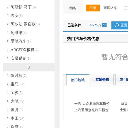
阿斯顿.马丁
(6)
结构
不限
两厢轿车
三
埃安
(8)
阿尔法.罗密欧
(3)
已选条件
18-25万
重置
阿维塔
(4)
热门汽车价格优惠
爱驰汽车
(1)
ARCFOX极狐
(7)
暂无符
安徽猎豹
(1)
B
保时捷
(7)
友情链接
热门
热门地域
宝马
(37)
宝骏
(5)
奔驰
(48)
一汽-大众奥迪汽车报价
华晨
奔腾
(9)
上汽通用别克汽车报价
比亚
本田
(27)
别克
(17)