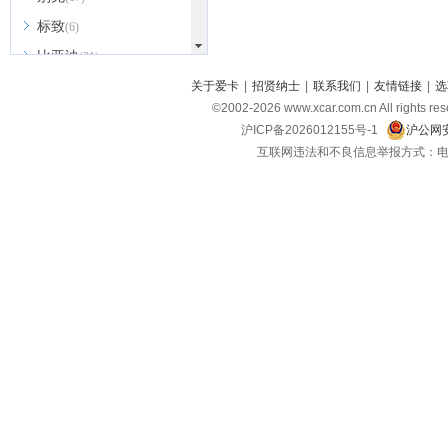
标致
(6)
比亚迪
(31)
北京越野
关于爱卡
|
招贤纳士
|
联系我们
|
友情链接
|
选
(7)
©2002-
2026
www.xcar.com.cn All ri
BEIJING汽车
(9)
沪ICP备2026012155号-1
沪公网安
北汽新能源
(3)
互联网违法和不良信息举报方式：电话：021-
北汽瑞翔
(2)
北汽昌河
(3)
北汽制造
(8)
宾利
(6)
博速
(1)
C
长安汽车
(23)
长安欧尚
(6)
长安启源
(4)
长安凯程
(12)