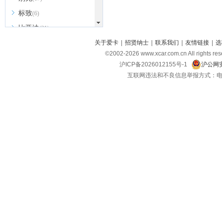
标致
(6)
比亚迪
(31)
北京越野
关于爱卡
|
招贤纳士
|
联系我们
|
友情链接
|
选
(7)
©2002-
2026
www.xcar.com.cn All ri
BEIJING汽车
(9)
沪ICP备2026012155号-1
沪公网安
北汽新能源
(3)
互联网违法和不良信息举报方式：电话：021-
北汽瑞翔
(2)
北汽昌河
(3)
北汽制造
(8)
宾利
(6)
博速
(1)
C
长安汽车
(23)
长安欧尚
(6)
长安启源
(4)
长安凯程
(12)