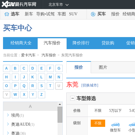
北京车市
选车
新车
导购
•
试驾
车图
SUV
买车
报价
经销
买车中心
经销商大全
汽车报价
降价排行
贷款购
促销
当前位置：
爱卡汽车
>
汽车报价
>
东莞汽车报价
报价
图片
A
B
C
D
E
F
G
H
I
J
K
L
M
N
东莞
[切换城市]
O
P
Q
R
S
T
U
V
W
X
Y
Z
车型筛选
A
价格
不限
5万以下
5-
埃尚
(1)
级别
不限
奥迪AUDI
(1)
微型车
小
奥迪
(36)