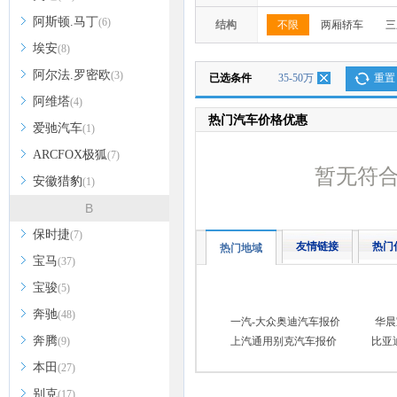
阿斯顿.马丁
(6)
结构
不限
两厢轿车
三
埃安
(8)
阿尔法.罗密欧
(3)
已选条件
35-50万
重置
阿维塔
(4)
热门汽车价格优惠
爱驰汽车
(1)
ARCFOX极狐
(7)
暂无符
安徽猎豹
(1)
B
保时捷
(7)
友情链接
热门
热门地域
宝马
(37)
宝骏
(5)
奔驰
(48)
一汽-大众奥迪汽车报价
华晨
奔腾
(9)
上汽通用别克汽车报价
比亚
本田
(27)
别克
(17)