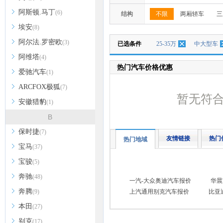
阿斯顿.马丁
(6)
结构
不限
两厢轿车
三
埃安
(8)
阿尔法.罗密欧
(3)
已选条件
25-35万
中大型车
阿维塔
(4)
热门汽车价格优惠
爱驰汽车
(1)
ARCFOX极狐
(7)
暂无符
安徽猎豹
(1)
B
保时捷
(7)
友情链接
热门
热门地域
宝马
(37)
宝骏
(5)
奔驰
(48)
一汽-大众奥迪汽车报价
华晨
奔腾
(9)
上汽通用别克汽车报价
比亚
本田
(27)
别克
(17)