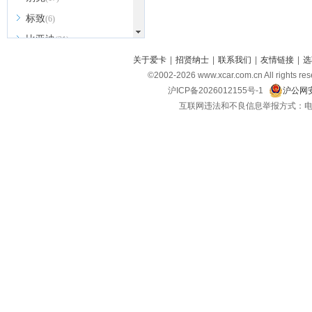
标致
(6)
比亚迪
(31)
北京越野
关于爱卡
|
招贤纳士
|
联系我们
|
友情链接
|
选
(7)
©2002-
2026
www.xcar.com.cn All ri
BEIJING汽车
(9)
沪ICP备2026012155号-1
沪公网安
北汽新能源
(3)
互联网违法和不良信息举报方式：电话：021-
北汽瑞翔
(2)
北汽昌河
(3)
北汽制造
(8)
宾利
(6)
博速
(1)
C
长安汽车
(23)
长安欧尚
(6)
长安启源
(4)
长安凯程
(12)