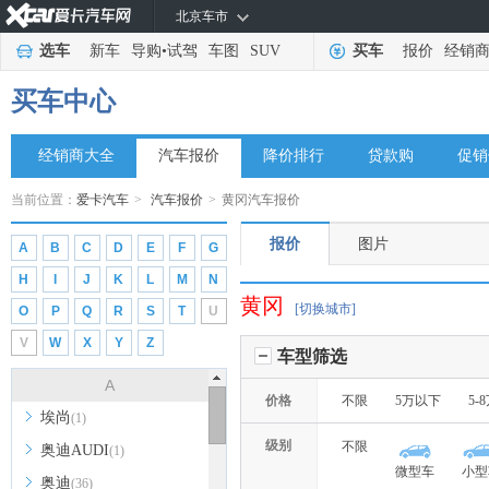
北京车市
选车
新车
导购
•
试驾
车图
SUV
买车
报价
经销
买车中心
经销商大全
汽车报价
降价排行
贷款购
促销
当前位置：
爱卡汽车
>
汽车报价
>
黄冈汽车报价
报价
图片
A
B
C
D
E
F
G
H
I
J
K
L
M
N
黄冈
[切换城市]
O
P
Q
R
S
T
U
V
W
X
Y
Z
车型筛选
A
价格
不限
5万以下
5-
埃尚
(1)
级别
不限
奥迪AUDI
(1)
微型车
小型
奥迪
(36)