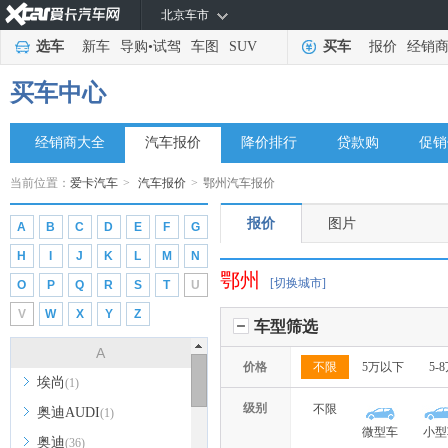
北京车市
选车
新车
导购
•
试驾
车图
SUV
买车
报价
经销
买车中心
经销商大全
汽车报价
降价排行
贷款购
促销
当前位置：
爱卡汽车
>
汽车报价
>
鄂州汽车报价
报价
图片
A
B
C
D
E
F
G
H
I
J
K
L
M
N
鄂州
[切换城市]
O
P
Q
R
S
T
U
V
W
X
Y
Z
车型筛选
A
价格
不限
5万以下
5-
埃尚
(1)
级别
不限
奥迪AUDI
(1)
微型车
小型
奥迪
(36)