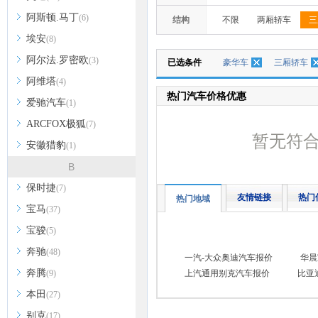
阿斯顿.马丁
(6)
结构
不限
两厢轿车
三
埃安
(8)
阿尔法.罗密欧
(3)
已选条件
豪华车
三厢轿车
阿维塔
(4)
热门汽车价格优惠
爱驰汽车
(1)
ARCFOX极狐
(7)
暂无符
安徽猎豹
(1)
B
保时捷
(7)
友情链接
热门
热门地域
宝马
(37)
宝骏
(5)
奔驰
(48)
一汽-大众奥迪汽车报价
华晨
奔腾
(9)
上汽通用别克汽车报价
比亚
本田
(27)
别克
(17)