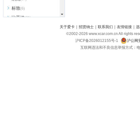
标致
(6)
比亚迪
(31)
北京越野
关于爱卡
|
招贤纳士
|
联系我们
|
友情链接
|
选
(7)
©2002-
2026
www.xcar.com.cn All ri
BEIJING汽车
(9)
沪ICP备2026012155号-1
沪公网安
北汽新能源
(3)
互联网违法和不良信息举报方式：电话：021-
北汽瑞翔
(2)
北汽昌河
(3)
北汽制造
(8)
宾利
(6)
博速
(1)
C
长安汽车
(23)
长安欧尚
(6)
长安启源
(4)
长安凯程
(12)