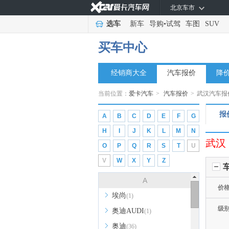
北京车市
选车
新车
导购
•
试驾
车图
SUV
买车中心
经销商大全
汽车报价
降
当前位置：
爱卡汽车
>
汽车报价
>
武汉汽车报
报
A
B
C
D
E
F
G
H
I
J
K
L
M
N
武汉
O
P
Q
R
S
T
U
V
W
X
Y
Z
A
价
埃尚
(1)
级
奥迪AUDI
(1)
奥迪
(36)