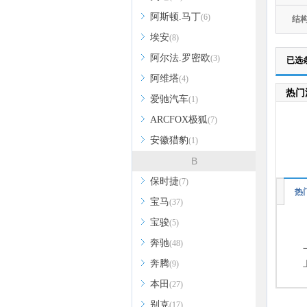
阿斯顿.马丁
(6)
结
埃安
(8)
阿尔法.罗密欧
(3)
已选
阿维塔
(4)
热门
爱驰汽车
(1)
ARCFOX极狐
(7)
安徽猎豹
(1)
B
保时捷
(7)
热
宝马
(37)
宝骏
(5)
奔驰
(48)
奔腾
(9)
本田
(27)
别克
(17)