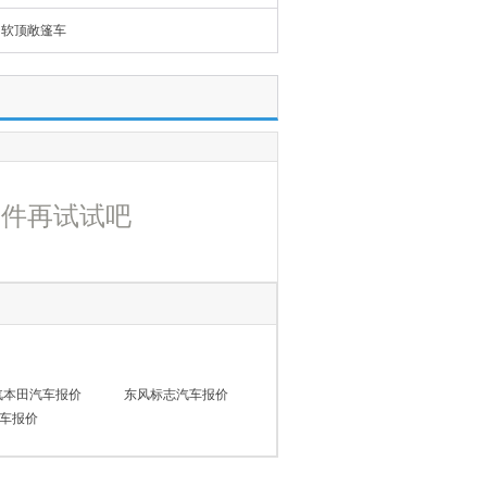
软顶敞篷车
条件再试试吧
汽本田汽车报价
东风标志汽车报价
车报价