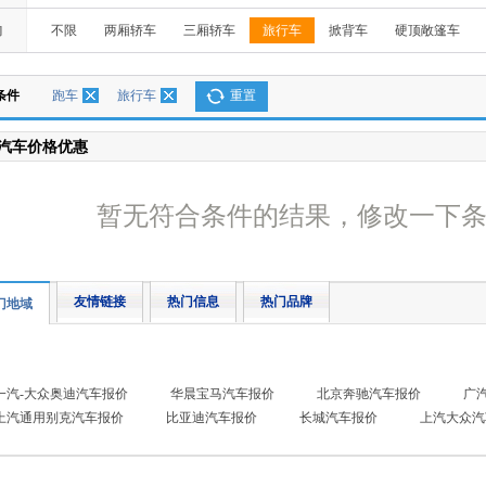
构
不限
两厢轿车
三厢轿车
旅行车
掀背车
硬顶敞篷车
条件
跑车
旅行车
重置
汽车价格优惠
暂无符合条件的结果，修改一下
友情链接
热门信息
热门品牌
门地域
一汽-大众奥迪汽车报价
华晨宝马汽车报价
北京奔驰汽车报价
广
上汽通用别克汽车报价
比亚迪汽车报价
长城汽车报价
上汽大众汽