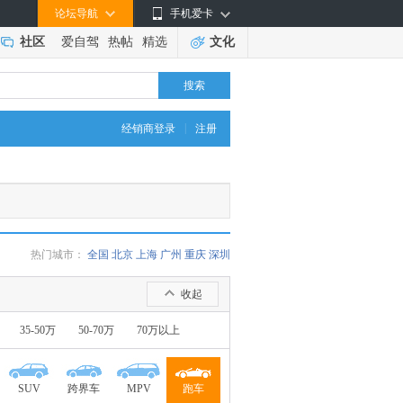
论坛导航
手机爱卡
社区
爱自驾
热帖
精选
文化
搜索
|
经销商登录
注册
热门城市：
全国
北京
上海
广州
重庆
深圳
收起
35-50万
50-70万
70万以上
SUV
跨界车
MPV
跑车