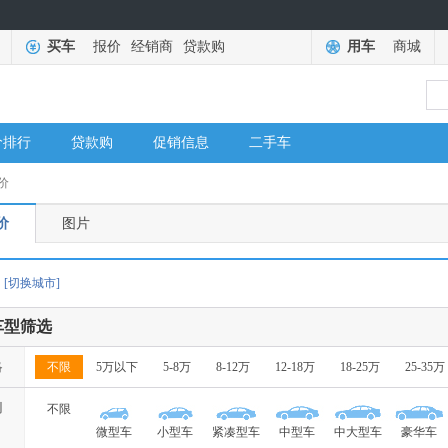
买车
报价
经销商
贷款购
用车
商城
价排行
贷款购
促销信息
二手车
价
价
图片
[切换城市]
车型筛选
格
不限
5万以下
5-8万
8-12万
12-18万
18-25万
25-35万
别
不限
微型车
小型车
紧凑型车
中型车
中大型车
豪华车