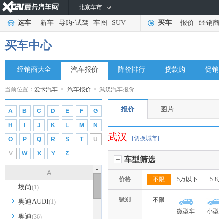
北京车市
选车
新车
导购
•
试驾
车图
SUV
买车
报价
经销
买车中心
经销商大全
汽车报价
降价排行
贷款购
促销
当前位置：
爱卡汽车
>
汽车报价
>
武汉汽车报价
报价
图片
A
B
C
D
E
F
G
H
I
J
K
L
M
N
武汉
[切换城市]
O
P
Q
R
S
T
U
V
W
X
Y
Z
车型筛选
A
价格
不限
5万以下
5-
埃尚
(1)
级别
不限
奥迪AUDI
(1)
微型车
小型
奥迪
(36)