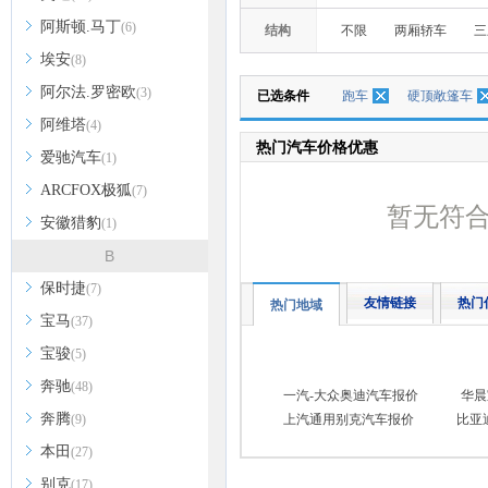
阿斯顿.马丁
(6)
结构
不限
两厢轿车
三
埃安
(8)
阿尔法.罗密欧
(3)
已选条件
跑车
硬顶敞篷车
阿维塔
(4)
热门汽车价格优惠
爱驰汽车
(1)
ARCFOX极狐
(7)
暂无符
安徽猎豹
(1)
B
保时捷
(7)
友情链接
热门
热门地域
宝马
(37)
宝骏
(5)
奔驰
(48)
一汽-大众奥迪汽车报价
华晨
奔腾
(9)
上汽通用别克汽车报价
比亚
本田
(27)
别克
(17)