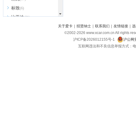
标致
(6)
比亚迪
(31)
北京越野
关于爱卡
|
招贤纳士
|
联系我们
|
友情链接
|
选
(7)
©2002-
2026
www.xcar.com.cn All ri
BEIJING汽车
(9)
沪ICP备2026012155号-1
沪公网安
北汽新能源
(3)
互联网违法和不良信息举报方式：电话：021-
北汽瑞翔
(2)
北汽昌河
(3)
北汽制造
(8)
宾利
(6)
博速
(1)
C
长安汽车
(23)
长安欧尚
(6)
长安启源
(4)
长安凯程
(12)