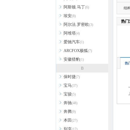
阿斯顿.马丁
(6)
结
埃安
(8)
热门
阿尔法.罗密欧
(3)
阿维塔
(4)
爱驰汽车
(1)
ARCFOX极狐
(7)
安徽猎豹
(1)
热
B
保时捷
(7)
宝马
(37)
宝骏
(5)
奔驰
(48)
奔腾
(9)
本田
(27)
别克
(17)