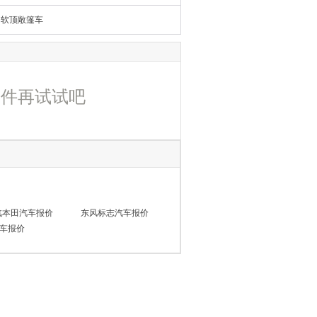
软顶敞篷车
条件再试试吧
汽本田汽车报价
东风标志汽车报价
车报价