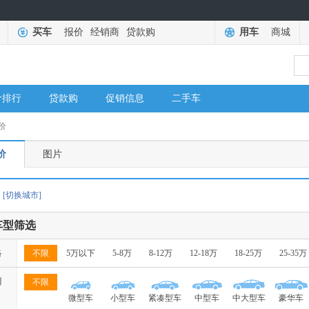
买车
报价
经销商
贷款购
用车
商城
价排行
贷款购
促销信息
二手车
价
价
图片
[切换城市]
车型筛选
格
不限
5万以下
5-8万
8-12万
12-18万
18-25万
25-35万
别
不限
微型车
小型车
紧凑型车
中型车
中大型车
豪华车