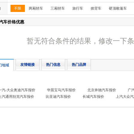
构
不限
两厢轿车
三厢轿车
旅行车
掀背车
硬顶敞篷车
汽车价格优惠
暂无符合条件的结果，修改一下
友情链接
热门信息
热门品牌
门地域
一汽-大众奥迪汽车报价
华晨宝马汽车报价
北京奔驰汽车报价
广
上汽通用别克汽车报价
比亚迪汽车报价
长城汽车报价
上汽大众汽