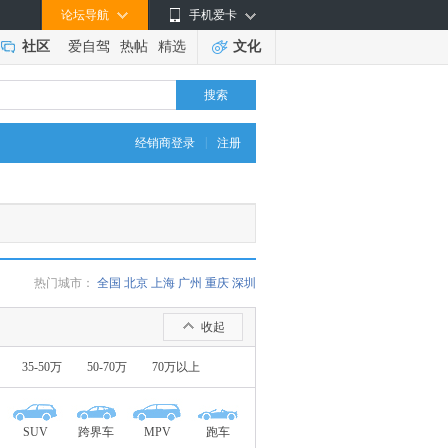
论坛导航
手机爱卡
社区
爱自驾
热帖
精选
文化
搜索
|
经销商登录
注册
热门城市：
全国
北京
上海
广州
重庆
深圳
收起
35-50万
50-70万
70万以上
SUV
跨界车
MPV
跑车