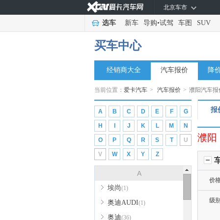
北京车市
选车
新车
导购
•
试驾
车图
SUV
买车中心
经销商大全
汽车报价
降
当前位置：
爱卡汽车
>
汽车报价
>
濮阳汽车报
报
A
B
C
D
E
F
G
H
I
J
K
L
M
N
濮阳
O
P
Q
R
S
T
U
V
W
X
Y
Z
A
价
埃尚
(1)
级
奥迪AUDI
(1)
奥迪
(36)