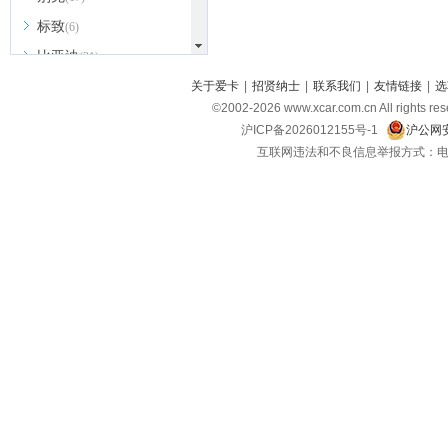
标致
(6)
比亚迪
(31)
北京越野
关于爱卡
|
招贤纳士
|
联系我们
|
友情链接
|
选
(7)
©2002-
2026
www.xcar.com.cn All ri
BEIJING汽车
(9)
沪ICP备2026012155号-1
沪公网安
北汽新能源
(3)
互联网违法和不良信息举报方式：电话：021-
北汽瑞翔
(2)
北汽昌河
(3)
北汽制造
(8)
宾利
(6)
博速
(1)
C
长安汽车
(23)
长安欧尚
(6)
长安启源
(4)
长安凯程
(12)