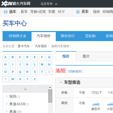
北京车市
选车
新车
导购
•
试驾
车图
SUV
买车
报价
经销
买车中心
经销商大全
汽车报价
降价排行
贷款购
促销
当前位置：
爱卡汽车
>
汽车报价
>
洛阳汽车报价
报价
图片
A
B
C
D
E
F
G
H
I
J
K
L
M
N
洛阳
[切换城市]
O
P
Q
R
S
T
U
V
W
X
Y
Z
车型筛选
A
价格
不限
5万以下
5-
埃尚
(1)
级别
不限
奥迪AUDI
(1)
微型车
小型
奥迪
(36)