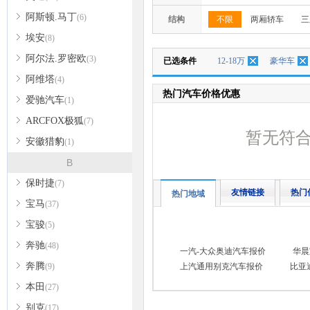
阿斯顿.马丁
(6)
结构
不限
两厢轿车
三
埃安
(8)
阿尔法.罗密欧
(3)
已选条件
12-18万
豪华车
阿维塔
(4)
热门汽车价格优惠
爱驰汽车
(1)
ARCFOX极狐
(7)
暂无符
安徽猎豹
(1)
B
保时捷
(7)
友情链接
热门
热门地域
宝马
(37)
宝骏
(5)
奔驰
(48)
一汽-大众奥迪汽车报价
华晨
奔腾
(9)
上汽通用别克汽车报价
比亚
本田
(27)
别克
(17)