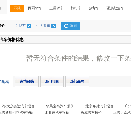
构
不限
两厢轿车
三厢轿车
旅行车
掀背车
硬顶敞篷车
条件
12-18万
中大型车
重置
汽车价格优惠
暂无符合条件的结果，修改一下
友情链接
热门信息
热门品牌
门地域
一汽-大众奥迪汽车报价
华晨宝马汽车报价
北京奔驰汽车报价
广
上汽通用别克汽车报价
比亚迪汽车报价
长城汽车报价
上汽大众汽