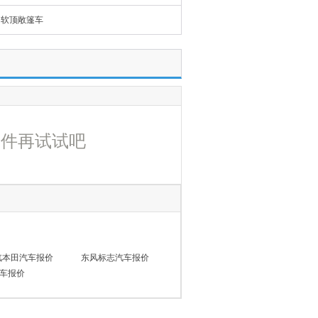
软顶敞篷车
条件再试试吧
汽本田汽车报价
东风标志汽车报价
车报价