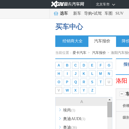
北京车市
选车
新车
导购
•
试驾
车图
SUV
买车中心
经销商大全
汽车报价
降
当前位置：
爱卡汽车
>
汽车报价
>
洛阳汽车报
报
A
B
C
D
E
F
G
H
I
J
K
L
M
N
洛阳
O
P
Q
R
S
T
U
V
W
X
Y
Z
A
价
埃尚
(1)
级
奥迪AUDI
(1)
奥迪
(36)