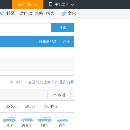
论坛导航
手机爱卡
社区
爱自驾
热帖
精选
文化
搜索
|
经销商登录
注册
热门城市：
全国
北京
上海
广州
重庆
深圳
收起
35-50万
50-70万
70万以上
SUV
跨界车
MPV
跑车