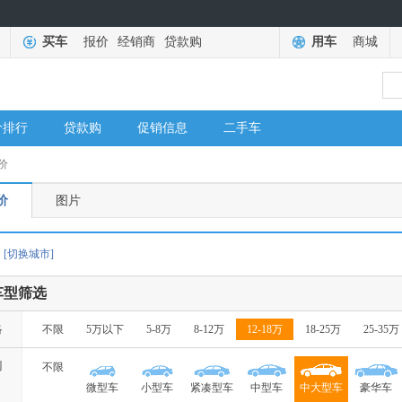
买车
报价
经销商
贷款购
用车
商城
价排行
贷款购
促销信息
二手车
价
价
图片
[切换城市]
车型筛选
格
不限
5万以下
5-8万
8-12万
12-18万
18-25万
25-35万
别
不限
微型车
小型车
紧凑型车
中型车
中大型车
豪华车