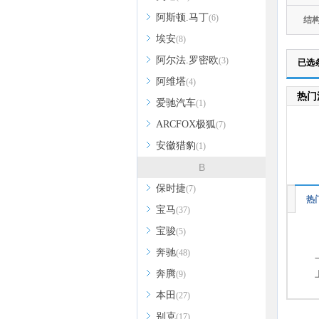
阿斯顿.马丁
(6)
结
埃安
(8)
阿尔法.罗密欧
(3)
已选
阿维塔
(4)
热门
爱驰汽车
(1)
ARCFOX极狐
(7)
安徽猎豹
(1)
B
保时捷
(7)
热
宝马
(37)
宝骏
(5)
奔驰
(48)
奔腾
(9)
本田
(27)
别克
(17)