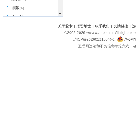
标致
(6)
比亚迪
(31)
北京越野
关于爱卡
|
招贤纳士
|
联系我们
|
友情链接
|
选
(7)
©2002-
2026
www.xcar.com.cn All ri
BEIJING汽车
(9)
沪ICP备2026012155号-1
沪公网安
北汽新能源
(3)
互联网违法和不良信息举报方式：电话：021-
北汽瑞翔
(2)
北汽昌河
(3)
北汽制造
(8)
宾利
(6)
博速
(1)
C
长安汽车
(23)
长安欧尚
(6)
长安启源
(4)
长安凯程
(12)