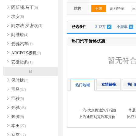
阿斯顿.马丁
(6)
结构
不限
两厢轿车
三
埃安
(8)
阿尔法.罗密欧
(3)
已选条件
8-12万
小型车
阿维塔
(4)
热门汽车价格优惠
爱驰汽车
(1)
ARCFOX极狐
(7)
暂无符
安徽猎豹
(1)
B
保时捷
(7)
友情链接
热门
热门地域
宝马
(37)
宝骏
(5)
奔驰
(48)
一汽-大众奥迪汽车报价
华晨
奔腾
(9)
上汽通用别克汽车报价
比亚
本田
(27)
别克
(17)