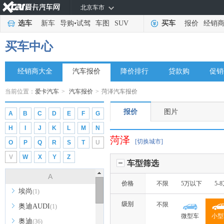
北京车市
选车
新车
导购
•
试驾
车图
SUV
买车
报价
经销
买车中心
经销商大全
汽车报价
降价排行
贷款购
促销
当前位置：
爱卡汽车
>
汽车报价
>
菏泽汽车报价
报价
图片
A
B
C
D
E
F
G
H
I
J
K
L
M
N
菏泽
[切换城市]
O
P
Q
R
S
T
U
V
W
X
Y
Z
车型筛选
A
价格
不限
5万以下
5-
埃尚
(1)
级别
不限
奥迪AUDI
(1)
微型车
小型
奥迪
(36)