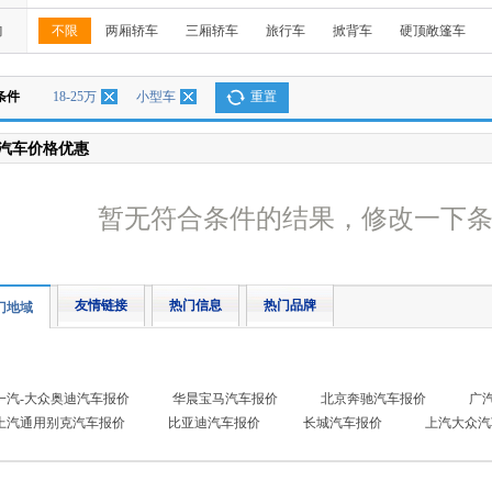
构
不限
两厢轿车
三厢轿车
旅行车
掀背车
硬顶敞篷车
条件
18-25万
小型车
重置
汽车价格优惠
暂无符合条件的结果，修改一下
友情链接
热门信息
热门品牌
门地域
一汽-大众奥迪汽车报价
华晨宝马汽车报价
北京奔驰汽车报价
广
上汽通用别克汽车报价
比亚迪汽车报价
长城汽车报价
上汽大众汽