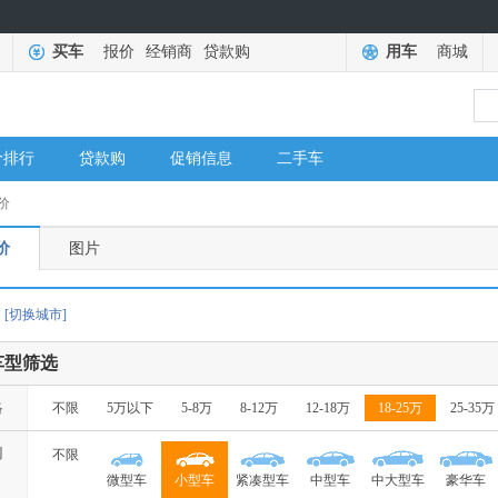
买车
报价
经销商
贷款购
用车
商城
价排行
贷款购
促销信息
二手车
价
价
图片
[切换城市]
车型筛选
格
不限
5万以下
5-8万
8-12万
12-18万
18-25万
25-35万
别
不限
微型车
小型车
紧凑型车
中型车
中大型车
豪华车