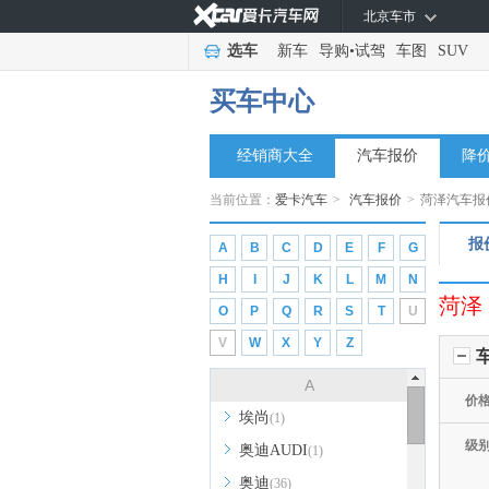
北京车市
选车
新车
导购
•
试驾
车图
SUV
买车中心
经销商大全
汽车报价
降
当前位置：
爱卡汽车
>
汽车报价
>
菏泽汽车报
报
A
B
C
D
E
F
G
H
I
J
K
L
M
N
菏泽
O
P
Q
R
S
T
U
V
W
X
Y
Z
A
价
埃尚
(1)
级
奥迪AUDI
(1)
奥迪
(36)