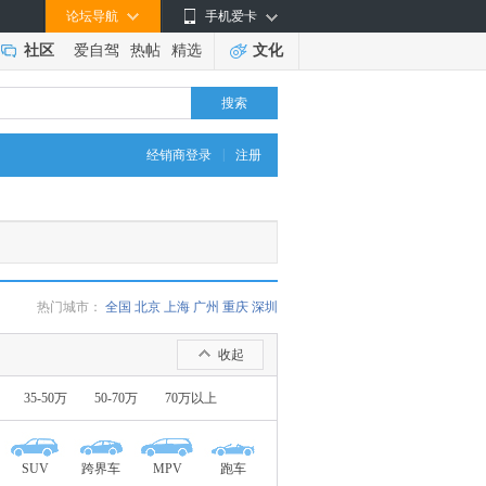
论坛导航
手机爱卡
社区
爱自驾
热帖
精选
文化
搜索
|
经销商登录
注册
热门城市：
全国
北京
上海
广州
重庆
深圳
收起
35-50万
50-70万
70万以上
SUV
跨界车
MPV
跑车