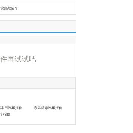
软顶敞篷车
条件再试试吧
汽本田汽车报价
东风标志汽车报价
车报价