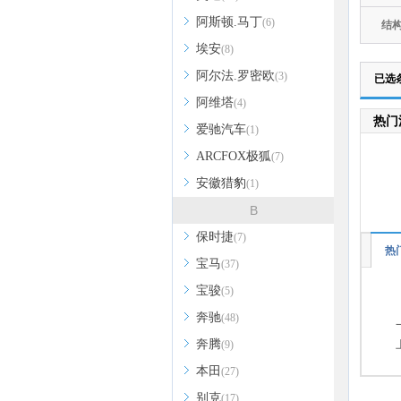
阿斯顿.马丁
(6)
结
埃安
(8)
阿尔法.罗密欧
(3)
已选
阿维塔
(4)
热门
爱驰汽车
(1)
ARCFOX极狐
(7)
安徽猎豹
(1)
B
保时捷
(7)
热
宝马
(37)
宝骏
(5)
奔驰
(48)
奔腾
(9)
本田
(27)
别克
(17)