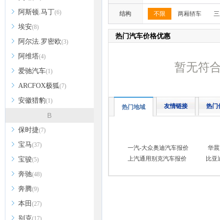
阿斯顿.马丁
(6)
结构
不限
两厢轿车
三
埃安
(8)
热门汽车价格优惠
阿尔法.罗密欧
(3)
阿维塔
(4)
暂无符
爱驰汽车
(1)
ARCFOX极狐
(7)
安徽猎豹
(1)
友情链接
热门
热门地域
B
保时捷
(7)
宝马
(37)
一汽-大众奥迪汽车报价
华晨
上汽通用别克汽车报价
比亚
宝骏
(5)
奔驰
(48)
奔腾
(9)
本田
(27)
别克
(17)