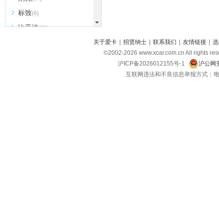
标致
(6)
比亚迪
(31)
北京越野
关于爱卡
|
招贤纳士
|
联系我们
|
友情链接
|
选
(7)
©2002-
2026
www.xcar.com.cn All ri
BEIJING汽车
(9)
沪ICP备2026012155号-1
沪公网安
北汽新能源
(3)
互联网违法和不良信息举报方式：电话：021-
北汽瑞翔
(2)
北汽昌河
(3)
北汽制造
(8)
宾利
(6)
博速
(1)
C
长安汽车
(23)
长安欧尚
(6)
长安启源
(4)
长安凯程
(12)