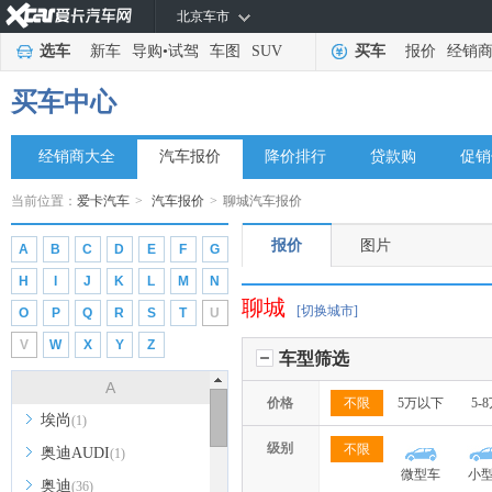
北京车市
选车
新车
导购
•
试驾
车图
SUV
买车
报价
经销
买车中心
经销商大全
汽车报价
降价排行
贷款购
促销
当前位置：
爱卡汽车
>
汽车报价
>
聊城汽车报价
报价
图片
A
B
C
D
E
F
G
H
I
J
K
L
M
N
聊城
[切换城市]
O
P
Q
R
S
T
U
V
W
X
Y
Z
车型筛选
A
价格
不限
5万以下
5-
埃尚
(1)
级别
不限
奥迪AUDI
(1)
微型车
小
奥迪
(36)