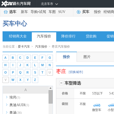
北京车市
选车
新车
导购
•
试驾
车图
SUV
买车
报价
经销
买车中心
经销商大全
汽车报价
降价排行
贷款购
促销
当前位置：
爱卡汽车
>
汽车报价
>
枣庄汽车报价
报价
图片
A
B
C
D
E
F
G
H
I
J
K
L
M
N
枣庄
[切换城市]
O
P
Q
R
S
T
U
V
W
X
Y
Z
车型筛选
A
价格
不限
5万以下
5-
埃尚
(1)
级别
不限
奥迪AUDI
(1)
微型车
小型
奥迪
(36)