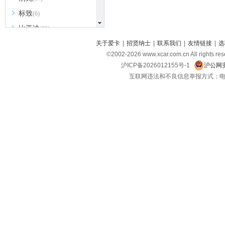
标致
(6)
比亚迪
(31)
北京越野
关于爱卡
|
招贤纳士
|
联系我们
|
友情链接
|
选
(7)
©2002-
2026
www.xcar.com.cn All ri
BEIJING汽车
(9)
沪ICP备2026012155号-1
沪公网安
北汽新能源
(3)
互联网违法和不良信息举报方式：电话：021-
北汽瑞翔
(2)
北汽昌河
(3)
北汽制造
(8)
宾利
(6)
博速
(1)
C
长安汽车
(23)
长安欧尚
(6)
长安启源
(4)
长安凯程
(12)