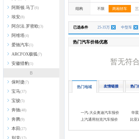
阿斯顿.马丁
(6)
结构
不限
两厢轿车
三
埃安
(8)
阿尔法.罗密欧
(3)
已选条件
25-35万
中型车
阿维塔
(4)
热门汽车价格优惠
爱驰汽车
(1)
ARCFOX极狐
(7)
暂无符
安徽猎豹
(1)
B
保时捷
(7)
友情链接
热门
热门地域
宝马
(37)
宝骏
(5)
奔驰
(48)
一汽-大众奥迪汽车报价
华晨
奔腾
(9)
上汽通用别克汽车报价
比亚
本田
(27)
别克
(17)