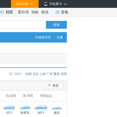
论坛导航
手机爱卡
社区
爱自驾
热帖
精选
文化
搜索
|
经销商登录
注册
热门城市：
全国
北京
上海
广州
重庆
深圳
收起
35-50万
50-70万
70万以上
SUV
跨界车
MPV
跑车