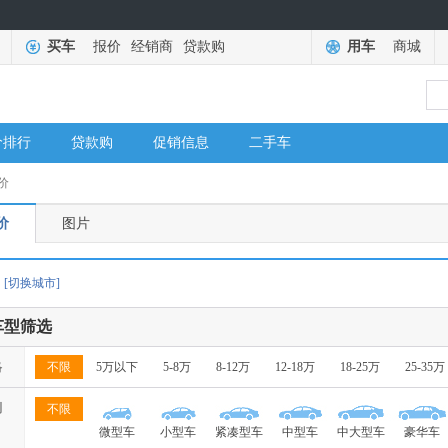
买车
报价
经销商
贷款购
用车
商城
价排行
贷款购
促销信息
二手车
价
价
图片
[切换城市]
车型筛选
格
不限
5万以下
5-8万
8-12万
12-18万
18-25万
25-35万
别
不限
微型车
小型车
紧凑型车
中型车
中大型车
豪华车