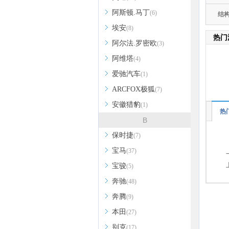
阿斯顿.马丁
(6)
结
埃安
(8)
热门
阿尔法.罗密欧
(3)
阿维塔
(4)
爱驰汽车
(1)
ARCFOX极狐
(7)
安徽猎豹
(1)
热
B
保时捷
(7)
宝马
(37)
宝骏
(5)
奔驰
(48)
奔腾
(9)
本田
(27)
别克
(17)