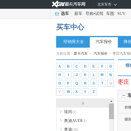
北京车市
选车
新车
导购
•
试驾
车图
SUV
买车中心
经销商大全
汽车报价
降
当前位置：
爱卡汽车
>
汽车报价
>
枣庄汽车报
报
A
B
C
D
E
F
G
H
I
J
K
L
M
N
枣庄
O
P
Q
R
S
T
U
V
W
X
Y
Z
A
价
埃尚
(1)
级
奥迪AUDI
(1)
奥迪
(36)