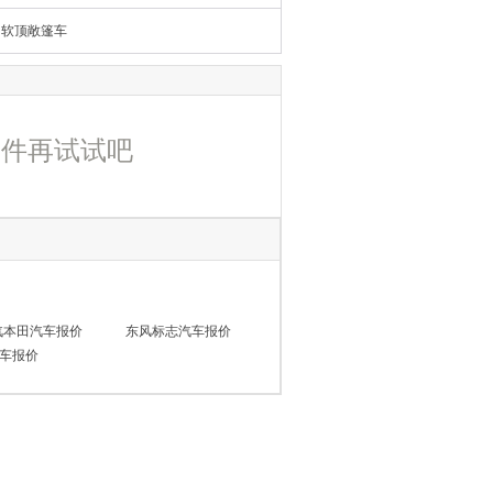
软顶敞篷车
条件再试试吧
汽本田汽车报价
东风标志汽车报价
车报价