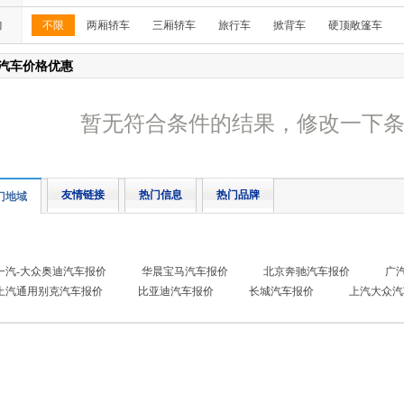
构
不限
两厢轿车
三厢轿车
旅行车
掀背车
硬顶敞篷车
汽车价格优惠
暂无符合条件的结果，修改一下
友情链接
热门信息
热门品牌
门地域
一汽-大众奥迪汽车报价
华晨宝马汽车报价
北京奔驰汽车报价
广
上汽通用别克汽车报价
比亚迪汽车报价
长城汽车报价
上汽大众汽