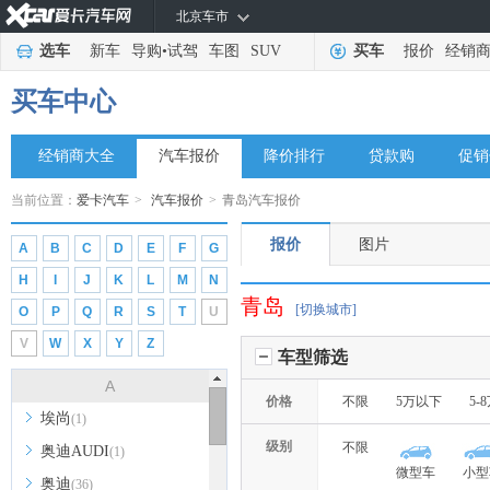
北京车市
选车
新车
导购
•
试驾
车图
SUV
买车
报价
经销
买车中心
经销商大全
汽车报价
降价排行
贷款购
促销
当前位置：
爱卡汽车
>
汽车报价
>
青岛汽车报价
报价
图片
A
B
C
D
E
F
G
H
I
J
K
L
M
N
青岛
[切换城市]
O
P
Q
R
S
T
U
V
W
X
Y
Z
车型筛选
A
价格
不限
5万以下
5-
埃尚
(1)
级别
不限
奥迪AUDI
(1)
微型车
小型
奥迪
(36)