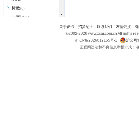
标致
(6)
比亚迪
(31)
北京越野
关于爱卡
|
招贤纳士
|
联系我们
|
友情链接
|
选
(7)
©2002-
2026
www.xcar.com.cn All ri
BEIJING汽车
(9)
沪ICP备2026012155号-1
沪公网安
北汽新能源
(3)
互联网违法和不良信息举报方式：电话：021-
北汽瑞翔
(2)
北汽昌河
(3)
北汽制造
(8)
宾利
(6)
博速
(1)
C
长安汽车
(23)
长安欧尚
(6)
长安启源
(4)
长安凯程
(12)