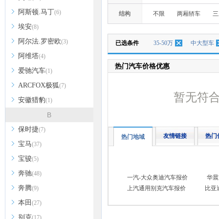
阿斯顿.马丁
(6)
结构
不限
两厢轿车
三
埃安
(8)
阿尔法.罗密欧
(3)
已选条件
35-50万
中大型车
阿维塔
(4)
热门汽车价格优惠
爱驰汽车
(1)
ARCFOX极狐
(7)
暂无符
安徽猎豹
(1)
B
保时捷
(7)
友情链接
热门
热门地域
宝马
(37)
宝骏
(5)
奔驰
(48)
一汽-大众奥迪汽车报价
华晨
奔腾
(9)
上汽通用别克汽车报价
比亚
本田
(27)
别克
(17)