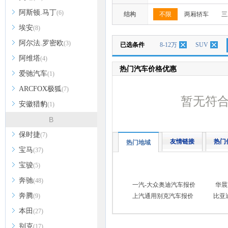
阿斯顿.马丁
(6)
结构
不限
两厢轿车
三
埃安
(8)
阿尔法.罗密欧
(3)
已选条件
8-12万
SUV
阿维塔
(4)
热门汽车价格优惠
爱驰汽车
(1)
ARCFOX极狐
(7)
暂无符
安徽猎豹
(1)
B
保时捷
(7)
友情链接
热门
热门地域
宝马
(37)
宝骏
(5)
奔驰
(48)
一汽-大众奥迪汽车报价
华晨
奔腾
(9)
上汽通用别克汽车报价
比亚
本田
(27)
别克
(17)