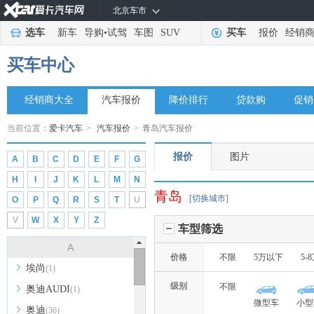
北京车市
选车
新车
导购
•
试驾
车图
SUV
买车
报价
经销
买车中心
经销商大全
汽车报价
降价排行
贷款购
促销
当前位置：
爱卡汽车
>
汽车报价
>
青岛汽车报价
报价
图片
A
B
C
D
E
F
G
H
I
J
K
L
M
N
青岛
[切换城市]
O
P
Q
R
S
T
U
V
W
X
Y
Z
车型筛选
A
价格
不限
5万以下
5-
埃尚
(1)
级别
不限
奥迪AUDI
(1)
微型车
小型
奥迪
(36)