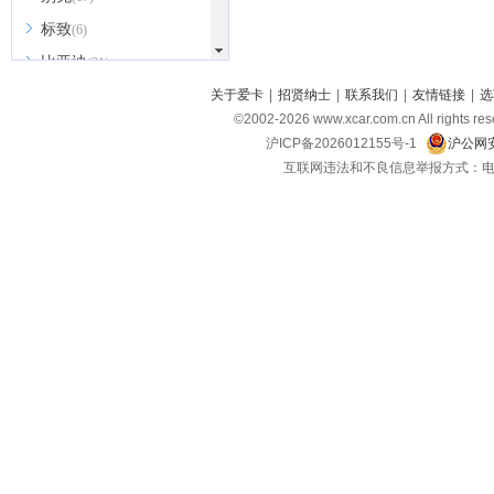
标致
(6)
比亚迪
(31)
北京越野
关于爱卡
|
招贤纳士
|
联系我们
|
友情链接
|
选
(7)
©2002-
2026
www.xcar.com.cn All ri
BEIJING汽车
(9)
沪ICP备2026012155号-1
沪公网安
北汽新能源
(3)
互联网违法和不良信息举报方式：电话：021-
北汽瑞翔
(2)
北汽昌河
(3)
北汽制造
(8)
宾利
(6)
博速
(1)
C
长安汽车
(23)
长安欧尚
(6)
长安启源
(4)
长安凯程
(12)