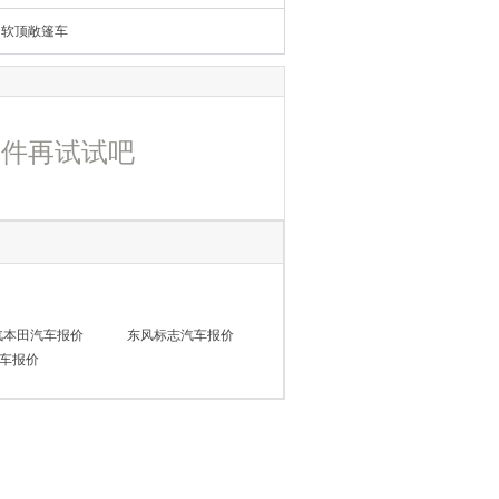
软顶敞篷车
条件再试试吧
汽本田汽车报价
东风标志汽车报价
车报价