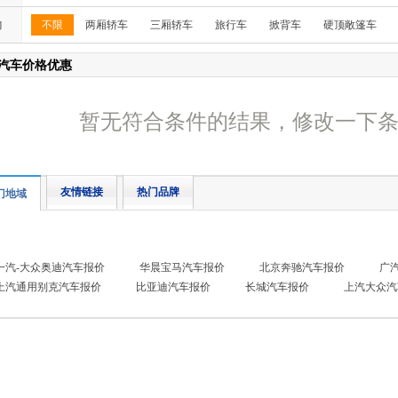
构
不限
两厢轿车
三厢轿车
旅行车
掀背车
硬顶敞篷车
汽车价格优惠
暂无符合条件的结果，修改一下
友情链接
热门品牌
门地域
一汽-大众奥迪汽车报价
华晨宝马汽车报价
北京奔驰汽车报价
广
上汽通用别克汽车报价
比亚迪汽车报价
长城汽车报价
上汽大众汽