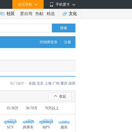
论坛导航
手机爱卡
社区
爱自驾
热帖
精选
文化
搜索
|
经销商登录
注册
热门城市：
全国
北京
上海
广州
重庆
深圳
收起
35-50万
50-70万
70万以上
SUV
跨界车
MPV
跑车