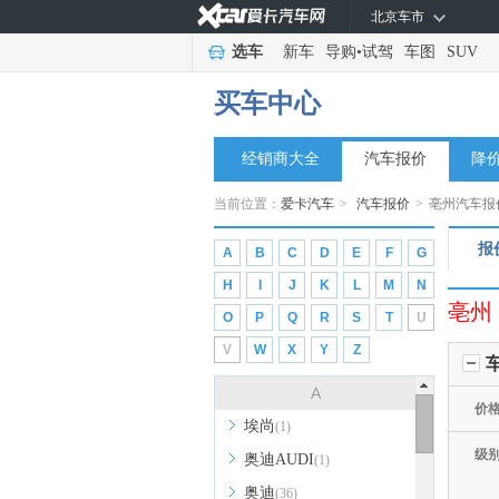
北京车市
选车
新车
导购
•
试驾
车图
SUV
买车中心
经销商大全
汽车报价
降
当前位置：
爱卡汽车
>
汽车报价
>
亳州汽车报
报
A
B
C
D
E
F
G
H
I
J
K
L
M
N
亳州
O
P
Q
R
S
T
U
V
W
X
Y
Z
A
价
埃尚
(1)
级
奥迪AUDI
(1)
奥迪
(36)