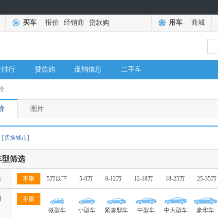
买车
报价
经销商
贷款购
用车
商城
价排行
贷款购
促销信息
二手车
价
价
图片
[切换城市]
车型筛选
格
不限
5万以下
5-8万
8-12万
12-18万
18-25万
25-35万
别
不限
微型车
小型车
紧凑型车
中型车
中大型车
豪华车