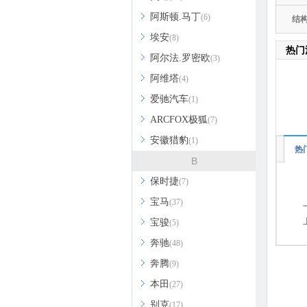
阿斯顿.马丁
(6)
结
埃安
(8)
热门
阿尔法.罗密欧
(3)
阿维塔
(4)
爱驰汽车
(1)
ARCFOX极狐
(7)
安徽猎豹
(1)
热
B
保时捷
(7)
宝马
(37)
宝骏
(5)
奔驰
(48)
奔腾
(9)
本田
(27)
别克
(17)