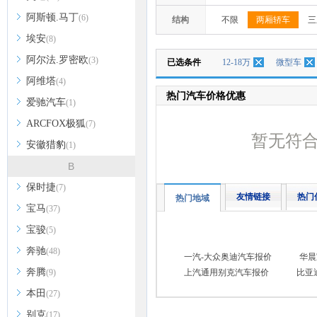
阿斯顿.马丁
(6)
结构
不限
两厢轿车
三
埃安
(8)
阿尔法.罗密欧
(3)
已选条件
12-18万
微型车
阿维塔
(4)
热门汽车价格优惠
爱驰汽车
(1)
ARCFOX极狐
(7)
暂无符
安徽猎豹
(1)
B
保时捷
(7)
友情链接
热门
热门地域
宝马
(37)
宝骏
(5)
奔驰
(48)
一汽-大众奥迪汽车报价
华晨
奔腾
(9)
上汽通用别克汽车报价
比亚
本田
(27)
别克
(17)