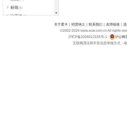
标致
(6)
比亚迪
(31)
北京越野
关于爱卡
|
招贤纳士
|
联系我们
|
友情链接
|
选
(7)
©2002-
2026
www.xcar.com.cn All ri
BEIJING汽车
(9)
沪ICP备2026012155号-1
沪公网安
北汽新能源
(3)
互联网违法和不良信息举报方式：电话：021-
北汽瑞翔
(2)
北汽昌河
(3)
北汽制造
(8)
宾利
(6)
博速
(1)
C
长安汽车
(23)
长安欧尚
(6)
长安启源
(4)
长安凯程
(12)