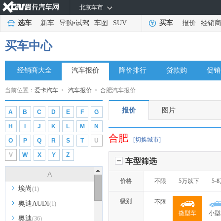
北京车市
选车
新车
导购
•
试驾
车图
SUV
买车
报价
经销
买车中心
经销商大全
汽车报价
降价排行
贷款购
促销
当前位置：
爱卡汽车
>
汽车报价
>
合肥汽车报价
报价
图片
A
B
C
D
E
F
G
H
I
J
K
L
M
N
合肥
[切换城市]
O
P
Q
R
S
T
U
V
W
X
Y
Z
车型筛选
A
价格
不限
5万以下
5-
埃尚
(1)
级别
不限
奥迪AUDI
(1)
微型车
小型
奥迪
(36)