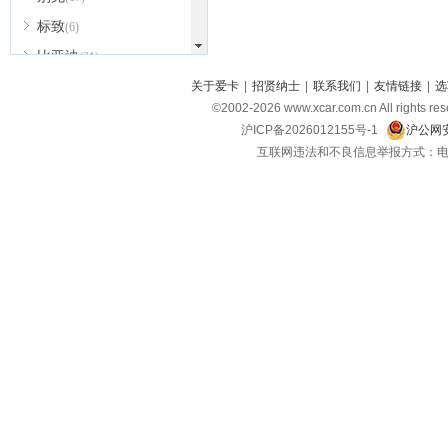
标致
(6)
比亚迪
(31)
北京越野
关于爱卡
|
招贤纳士
|
联系我们
|
友情链接
|
选
(7)
©2002-
2026
www.xcar.com.cn All ri
BEIJING汽车
(9)
沪ICP备2026012155号-1
沪公网安
北汽新能源
(3)
互联网违法和不良信息举报方式：电话：021-
北汽瑞翔
(2)
北汽昌河
(3)
北汽制造
(8)
宾利
(6)
博速
(1)
C
长安汽车
(23)
长安欧尚
(6)
长安启源
(4)
长安凯程
(12)