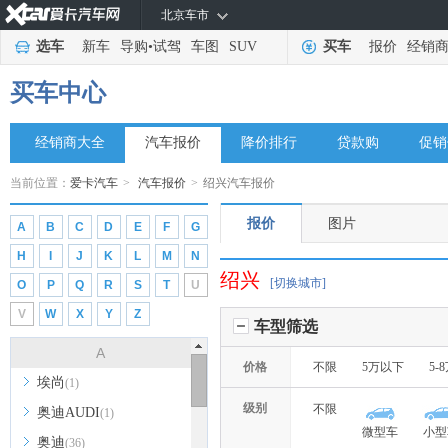
北京车市
选车
新车
导购
•
试驾
车图
SUV
买车
报价
经销
买车中心
经销商大全
汽车报价
降价排行
贷款购
促销
当前位置：
爱卡汽车
>
汽车报价
>
绍兴汽车报价
报价
图片
A
B
C
D
E
F
G
H
I
J
K
L
M
N
绍兴
[切换城市]
O
P
Q
R
S
T
U
V
W
X
Y
Z
车型筛选
A
价格
不限
5万以下
5-
埃尚
(1)
级别
不限
奥迪AUDI
(1)
微型车
小型
奥迪
(36)