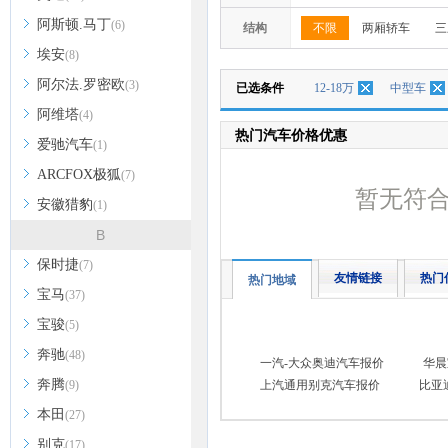
阿斯顿.马丁
(6)
结构
不限
两厢轿车
三
埃安
(8)
阿尔法.罗密欧
(3)
已选条件
12-18万
中型车
阿维塔
(4)
热门汽车价格优惠
爱驰汽车
(1)
ARCFOX极狐
(7)
暂无符
安徽猎豹
(1)
B
保时捷
(7)
友情链接
热门
热门地域
宝马
(37)
宝骏
(5)
奔驰
(48)
一汽-大众奥迪汽车报价
华晨
奔腾
(9)
上汽通用别克汽车报价
比亚
本田
(27)
别克
(17)