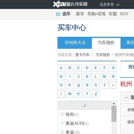
北京车市
选车
新车
导购
•
试驾
车图
SUV
买车中心
经销商大全
汽车报价
降
当前位置：
爱卡汽车
>
汽车报价
>
杭州汽车报
报
A
B
C
D
E
F
G
H
I
J
K
L
M
N
杭州
O
P
Q
R
S
T
U
V
W
X
Y
Z
A
价
埃尚
(1)
级
奥迪AUDI
(1)
奥迪
(36)