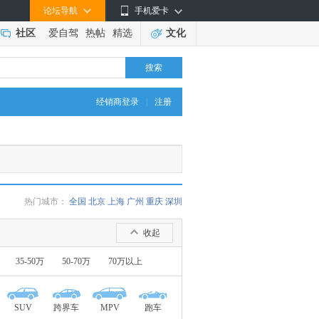
论坛导航
手机爱卡
社区
爱自驾
热帖
精选
文化
搜索
|
经销商登录
注册
热门城市：
全国
北京
上海
广州
重庆
深圳
收起
35-50万
50-70万
70万以上
SUV
跨界车
MPV
跑车