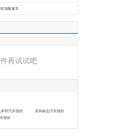
软顶敞篷车
条件再试试吧
汽本田汽车报价
东风标志汽车报价
车报价