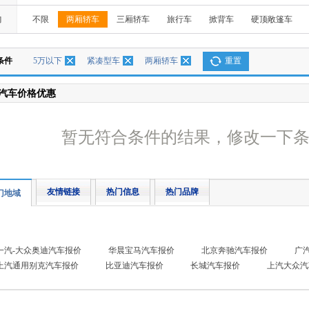
构
不限
两厢轿车
三厢轿车
旅行车
掀背车
硬顶敞篷车
条件
5万以下
紧凑型车
两厢轿车
重置
汽车价格优惠
暂无符合条件的结果，修改一下
友情链接
热门信息
热门品牌
门地域
一汽-大众奥迪汽车报价
华晨宝马汽车报价
北京奔驰汽车报价
广
上汽通用别克汽车报价
比亚迪汽车报价
长城汽车报价
上汽大众汽