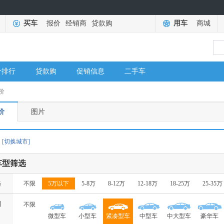
买车
报价
经销商
贷款购
用车
商城
价排行
贷款购
促销信息
二手车
价
价
图片
[切换城市]
车型筛选
格
不限
5万以下
5-8万
8-12万
12-18万
18-25万
25-35万
别
不限
微型车
小型车
紧凑型车
中型车
中大型车
豪华车