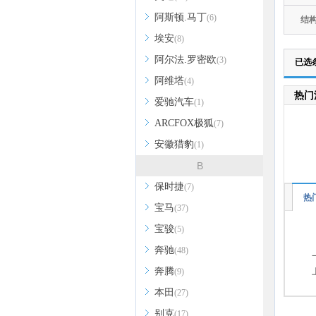
阿斯顿.马丁
(6)
结
埃安
(8)
阿尔法.罗密欧
(3)
已选
阿维塔
(4)
热门
爱驰汽车
(1)
ARCFOX极狐
(7)
安徽猎豹
(1)
B
保时捷
(7)
热
宝马
(37)
宝骏
(5)
奔驰
(48)
奔腾
(9)
本田
(27)
别克
(17)