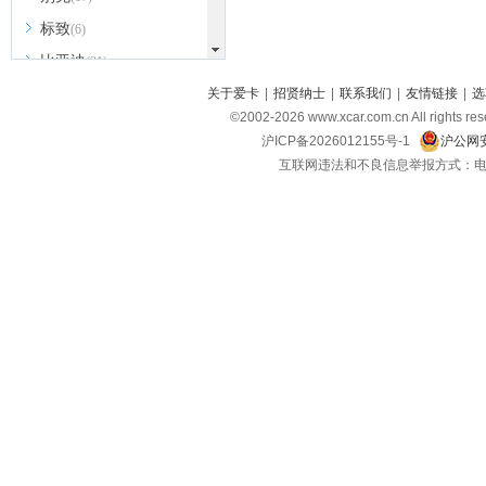
标致
(6)
比亚迪
(31)
北京越野
关于爱卡
|
招贤纳士
|
联系我们
|
友情链接
|
选
(7)
©2002-
2026
www.xcar.com.cn All ri
BEIJING汽车
(9)
沪ICP备2026012155号-1
沪公网安
北汽新能源
(3)
互联网违法和不良信息举报方式：电话：021-
北汽瑞翔
(2)
北汽昌河
(3)
北汽制造
(8)
宾利
(6)
博速
(1)
C
长安汽车
(23)
长安欧尚
(6)
长安启源
(4)
长安凯程
(12)