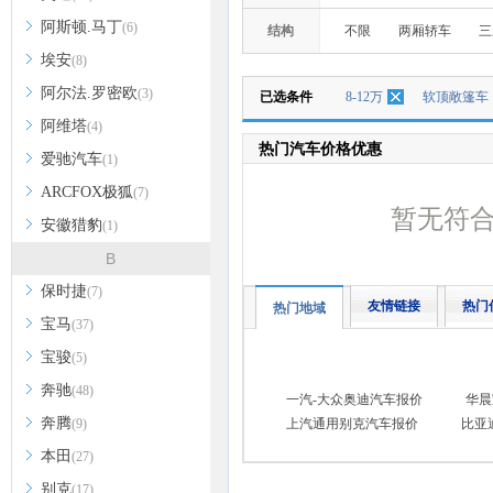
阿斯顿.马丁
(6)
结构
不限
两厢轿车
三
埃安
(8)
阿尔法.罗密欧
(3)
已选条件
8-12万
软顶敞篷车
阿维塔
(4)
热门汽车价格优惠
爱驰汽车
(1)
ARCFOX极狐
(7)
暂无符
安徽猎豹
(1)
B
保时捷
(7)
友情链接
热门
热门地域
宝马
(37)
宝骏
(5)
奔驰
(48)
一汽-大众奥迪汽车报价
华晨
奔腾
(9)
上汽通用别克汽车报价
比亚
本田
(27)
别克
(17)