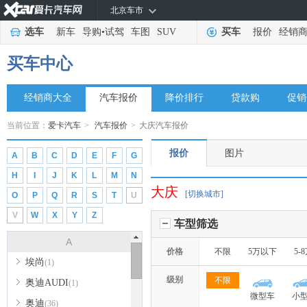
北京车市
选车
新车
导购
•
试驾
车图
SUV
买车
报价
经销
买车中心
经销商大全
汽车报价
降价排行
贷款购
促销
当前位置：
爱卡汽车
>
汽车报价
>
大庆汽车报价
报价
图片
A
B
C
D
E
F
G
H
I
J
K
L
M
N
大庆
[切换城市]
O
P
Q
R
S
T
U
V
W
X
Y
Z
车型筛选
A
价格
不限
5万以下
5-
埃尚
(1)
级别
不限
奥迪AUDI
(1)
微型车
小
奥迪
(36)