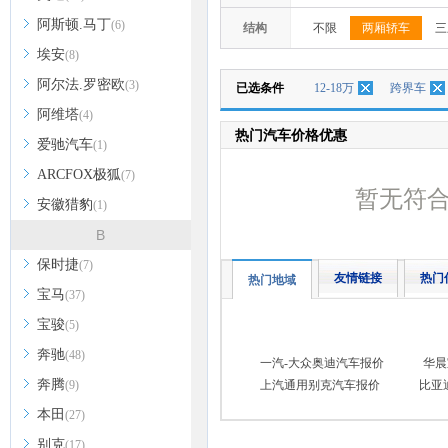
阿斯顿.马丁
(6)
结构
不限
两厢轿车
三
埃安
(8)
阿尔法.罗密欧
(3)
已选条件
12-18万
跨界车
阿维塔
(4)
热门汽车价格优惠
爱驰汽车
(1)
ARCFOX极狐
(7)
暂无符
安徽猎豹
(1)
B
保时捷
(7)
友情链接
热门
热门地域
宝马
(37)
宝骏
(5)
奔驰
(48)
一汽-大众奥迪汽车报价
华晨
奔腾
(9)
上汽通用别克汽车报价
比亚
本田
(27)
别克
(17)