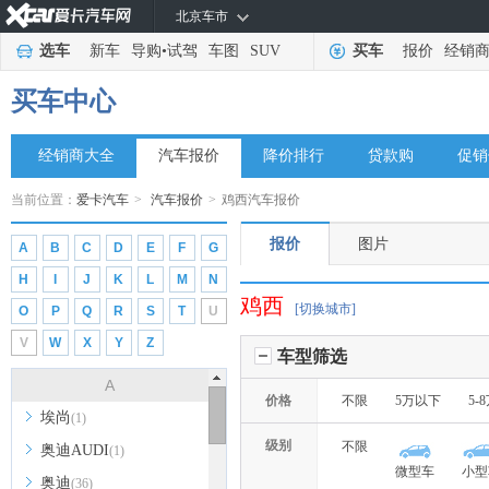
北京车市
选车
新车
导购
•
试驾
车图
SUV
买车
报价
经销
买车中心
经销商大全
汽车报价
降价排行
贷款购
促销
当前位置：
爱卡汽车
>
汽车报价
>
鸡西汽车报价
报价
图片
A
B
C
D
E
F
G
H
I
J
K
L
M
N
鸡西
[切换城市]
O
P
Q
R
S
T
U
V
W
X
Y
Z
车型筛选
A
价格
不限
5万以下
5-
埃尚
(1)
级别
不限
奥迪AUDI
(1)
微型车
小型
奥迪
(36)