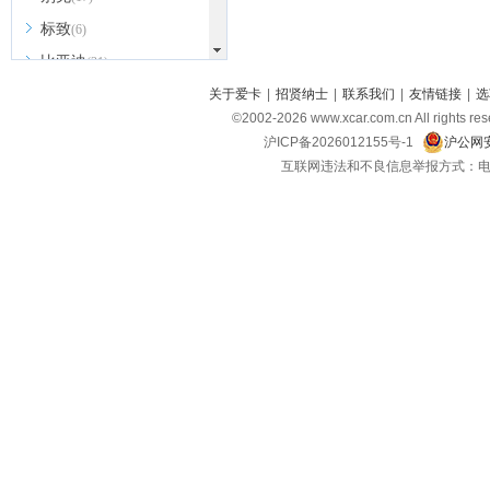
标致
(6)
比亚迪
(31)
北京越野
关于爱卡
|
招贤纳士
|
联系我们
|
友情链接
|
选
(7)
©2002-
2026
www.xcar.com.cn All ri
BEIJING汽车
(9)
沪ICP备2026012155号-1
沪公网安
北汽新能源
(3)
互联网违法和不良信息举报方式：电话：021-
北汽瑞翔
(2)
北汽昌河
(3)
北汽制造
(8)
宾利
(6)
博速
(1)
C
长安汽车
(23)
长安欧尚
(6)
长安启源
(4)
长安凯程
(12)