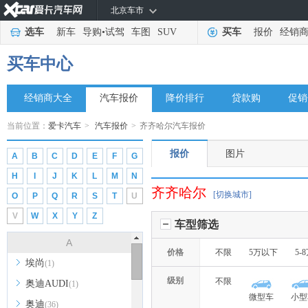
北京车市
选车
新车
导购
•
试驾
车图
SUV
买车
报价
经销
买车中心
经销商大全
汽车报价
降价排行
贷款购
促销
当前位置：
爱卡汽车
>
汽车报价
>
齐齐哈尔汽车报价
报价
图片
A
B
C
D
E
F
G
H
I
J
K
L
M
N
齐齐哈尔
[切换城市]
O
P
Q
R
S
T
U
V
W
X
Y
Z
车型筛选
A
价格
不限
5万以下
5-
埃尚
(1)
级别
不限
奥迪AUDI
(1)
微型车
小型
奥迪
(36)