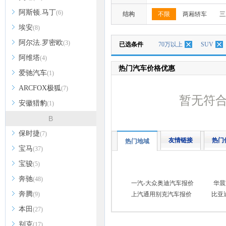
阿斯顿.马丁
(6)
结构
不限
两厢轿车
三
埃安
(8)
阿尔法.罗密欧
(3)
已选条件
70万以上
SUV
阿维塔
(4)
热门汽车价格优惠
爱驰汽车
(1)
ARCFOX极狐
(7)
暂无符
安徽猎豹
(1)
B
保时捷
(7)
友情链接
热门
热门地域
宝马
(37)
宝骏
(5)
奔驰
(48)
一汽-大众奥迪汽车报价
华晨
奔腾
(9)
上汽通用别克汽车报价
比亚
本田
(27)
别克
(17)