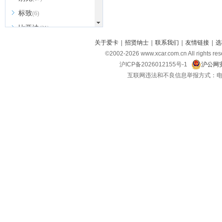
标致
(6)
比亚迪
(31)
北京越野
关于爱卡
|
招贤纳士
|
联系我们
|
友情链接
|
选
(7)
©2002-
2026
www.xcar.com.cn All ri
BEIJING汽车
(9)
沪ICP备2026012155号-1
沪公网安
北汽新能源
(3)
互联网违法和不良信息举报方式：电话：021-
北汽瑞翔
(2)
北汽昌河
(3)
北汽制造
(8)
宾利
(6)
博速
(1)
C
长安汽车
(23)
长安欧尚
(6)
长安启源
(4)
长安凯程
(12)