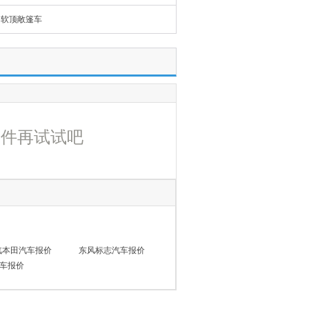
软顶敞篷车
条件再试试吧
汽本田汽车报价
东风标志汽车报价
车报价