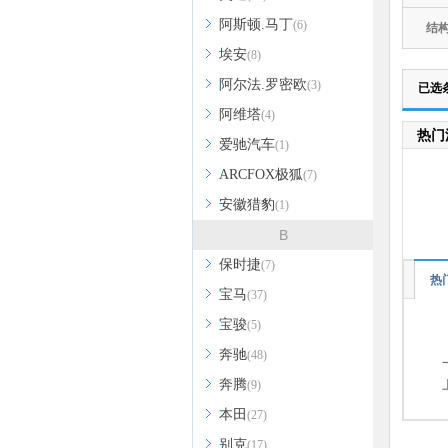
阿斯顿.马丁
(6)
结
埃安
(8)
阿尔法.罗密欧
(3)
已选
阿维塔
(4)
热门
爱驰汽车
(1)
ARCFOX极狐
(7)
安徽猎豹
(1)
B
保时捷
(7)
热
宝马
(37)
宝骏
(5)
奔驰
(48)
奔腾
(9)
本田
(27)
别克
(17)