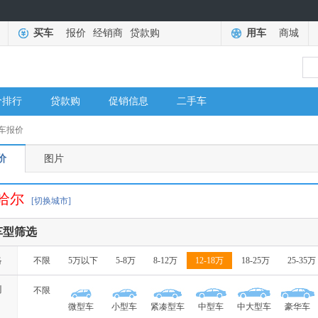
买车
报价
经销商
贷款购
用车
商城
价排行
贷款购
促销信息
二手车
车报价
价
图片
哈尔
[切换城市]
车型筛选
格
不限
5万以下
5-8万
8-12万
12-18万
18-25万
25-35万
别
不限
微型车
小型车
紧凑型车
中型车
中大型车
豪华车