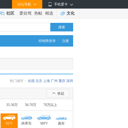
论坛导航
手机爱卡
社区
爱自驾
热帖
精选
文化
搜索
|
经销商登录
注册
热门城市：
全国
北京
上海
广州
重庆
深圳
收起
35-50万
50-70万
70万以上
SUV
跨界车
MPV
跑车