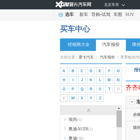
北京车市
选车
新车
导购
•
试驾
车图
SUV
买车中心
经销商大全
汽车报价
降
当前位置：
爱卡汽车
>
汽车报价
>
齐齐哈尔汽
报
A
B
C
D
E
F
G
H
I
J
K
L
M
N
齐齐
O
P
Q
R
S
T
U
V
W
X
Y
Z
A
价
埃尚
(1)
级
奥迪AUDI
(1)
奥迪
(36)