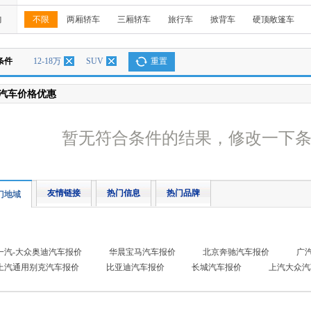
构
不限
两厢轿车
三厢轿车
旅行车
掀背车
硬顶敞篷车
条件
12-18万
SUV
重置
汽车价格优惠
暂无符合条件的结果，修改一下
友情链接
热门信息
热门品牌
门地域
一汽-大众奥迪汽车报价
华晨宝马汽车报价
北京奔驰汽车报价
广
上汽通用别克汽车报价
比亚迪汽车报价
长城汽车报价
上汽大众汽