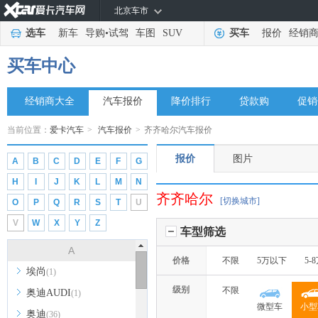
北京车市
选车
新车
导购
•
试驾
车图
SUV
买车
报价
经销
买车中心
经销商大全
汽车报价
降价排行
贷款购
促销
当前位置：
爱卡汽车
>
汽车报价
>
齐齐哈尔汽车报价
报价
图片
A
B
C
D
E
F
G
H
I
J
K
L
M
N
齐齐哈尔
[切换城市]
O
P
Q
R
S
T
U
V
W
X
Y
Z
车型筛选
A
价格
不限
5万以下
5-
埃尚
(1)
级别
不限
奥迪AUDI
(1)
微型车
小型
奥迪
(36)