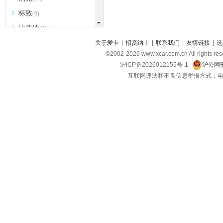
标致
(6)
比亚迪
(31)
北京越野
关于爱卡
|
招贤纳士
|
联系我们
|
友情链接
|
选
(7)
©2002-
2026
www.xcar.com.cn All ri
BEIJING汽车
(9)
沪ICP备2026012155号-1
沪公网安
北汽新能源
(3)
互联网违法和不良信息举报方式：电话：021-
北汽瑞翔
(2)
北汽昌河
(3)
北汽制造
(8)
宾利
(6)
博速
(1)
C
长安汽车
(23)
长安欧尚
(6)
长安启源
(4)
长安凯程
(12)