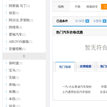
阿斯顿.马丁
(6)
结构
不限
两厢轿车
三
埃安
(8)
阿尔法.罗密欧
(3)
已选条件
35-50万
小型车
阿维塔
(4)
热门汽车价格优惠
爱驰汽车
(1)
ARCFOX极狐
(7)
暂无符
安徽猎豹
(1)
B
保时捷
(7)
友情链接
热门
热门地域
宝马
(37)
宝骏
(5)
奔驰
(48)
一汽-大众奥迪汽车报价
华晨
奔腾
(9)
上汽通用别克汽车报价
比亚
本田
(27)
别克
(17)