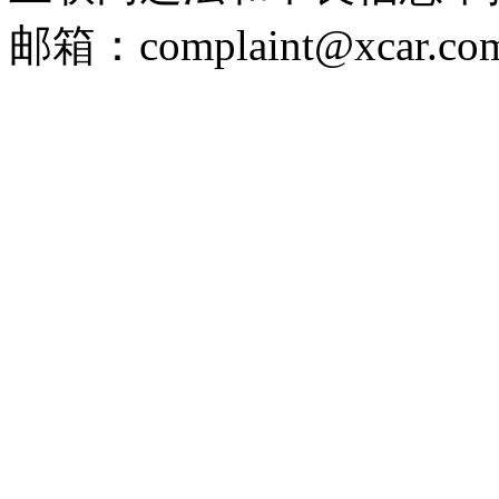
邮箱：complaint@xcar.com