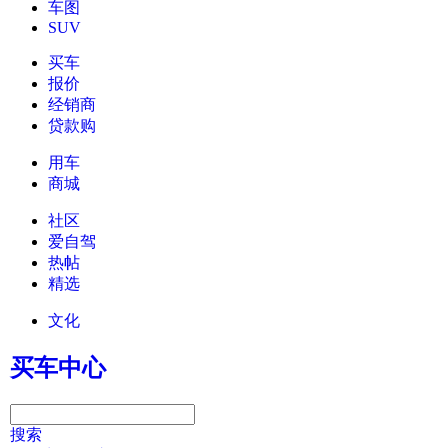
车图
SUV
买车
报价
经销商
贷款购
用车
商城
社区
爱自驾
热帖
精选
文化
买车中心
搜索