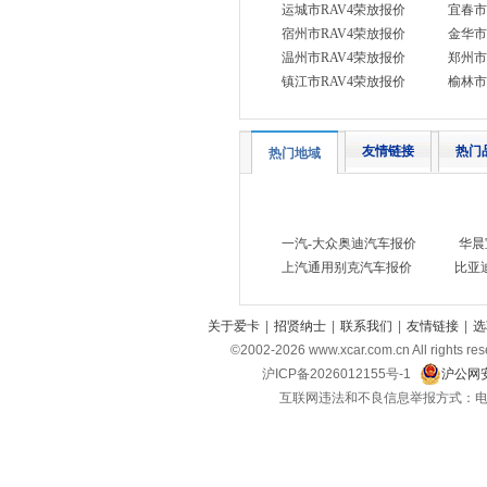
运城市RAV4荣放报价
宜春市
卡罗拉
宿州市RAV4荣放报价
金华市
卡罗拉锐放
温州市RAV4荣放报价
郑州市
镇江市RAV4荣放报价
榆林市
卡罗拉双擎
卡罗拉双擎E+
柯斯达
友情链接
热门
热门地域
普拉多
威驰
亚洲龙
一汽-大众奥迪汽车报价
华晨
亚洲龙双擎
上汽通用别克汽车报价
比亚
亚洲狮
一汽丰田bZ4X
关于爱卡
|
招贤纳士
|
联系我们
|
友情链接
|
选
©2002-
2026
www.xcar.com.cn All ri
奕泽IZOA
沪ICP备2026012155号-1
沪公网安
奕泽IZOA双擎
互联网违法和不良信息举报方式：电话：021-
广汽丰田
(14)
铂智3X
铂智4X