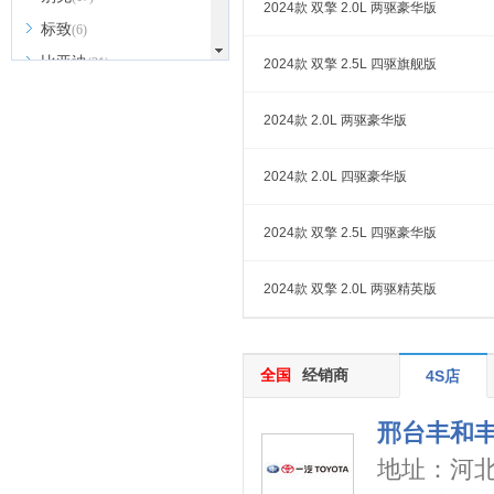
2024款 双擎 2.0L 两驱豪华版
标致
(6)
比亚迪
(31)
2024款 双擎 2.5L 四驱旗舰版
北京越野
(7)
2024款 2.0L 两驱豪华版
BEIJING汽车
(9)
北汽新能源
(3)
2024款 2.0L 四驱豪华版
北汽瑞翔
(2)
北汽昌河
(3)
2024款 双擎 2.5L 四驱豪华版
北汽制造
(8)
2024款 双擎 2.0L 两驱精英版
宾利
(6)
博速
(1)
C
全国
经销商
4S店
长安汽车
(23)
长安欧尚
(6)
邢台丰和
长安启源
(4)
地址：
河
长安凯程
(12)