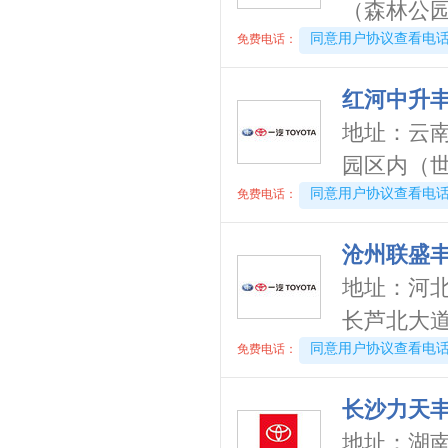
（森林公园东
长安跨越
(4)
4008192696-9178
同意用户协议查看电
免费电话：
长城（皮卡）
(7)
成功汽车
(1)
红河中升
D
地址：
云
道朗格
(1)
园区内（世家
东风瑞泰特
(1)
4008192717-7006
同意用户协议查看电
免费电话：
大众
(41)
DS
(5)
沧州联盛
东风
(11)
地址：
河
东风风行
(13)
长芦北大
东风风神
(9)
4008194313-5924
同意用户协议查看电
免费电话：
东风奕派
(1)
东风纳米
(3)
长沙力天
东风风度
(1)
地址：
湖