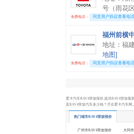
东风风光
(9)
号（雨花区政
东风小康
(13)
4008194313-1066
同意用户协议查看电
免费电话：
东风富康
(3)
电动屋
(1)
福州前横
东风瑞泰特
(2)
地址：
福
大运汽车
(1)
地图]
E
212
4008194313-1867
同意用户协议查看电
(1)
免费电话：
F
丰田
(38)
一汽丰田
(18)
RAV4荣放双擎
爱卡汽车RAV4荣放报价,提供RAV4荣放最
及RAV4荣放汽车多少钱？尽在爱卡汽车网
RAV4荣放双擎E+
丰田bZ3
热门城市RAV4荣放报价
格瑞维亚
广州市RAV4荣放报价
大同市
皇冠陆放