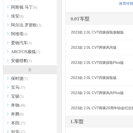
推荐经
阿斯顿.马丁
(6)
埃安
(8)
0.0T车型
阿尔法.罗密欧
(3)
2023款 2.0L CVT四驱探险旗舰版
阿维塔
(4)
爱驰汽车
(1)
2023款 2.0L CVT两驱风尚版
ARCFOX极狐
(7)
安徽猎豹
(1)
2023款 2.0L CVT四驱探险Plus版
B
2023款 2.0L CVT四驱探险版
保时捷
(7)
宝马
(37)
2023款 2.0L CVT两驱风尚Plus版
宝骏
(5)
奔驰
(48)
2023款 2.0L CVT两驱20周年铂金纪念
奔腾
(9)
L车型
本田
(27)
别克
(17)