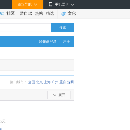
论坛导航
手机爱卡
社区
爱自驾
热帖
精选
文化
搜索
|
经销商登录
注册
热门城市：
全国
北京
上海
广州
重庆
深圳
展开
万元
库