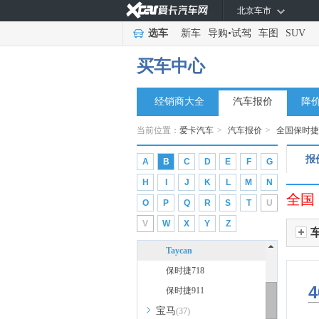
阿尔法.罗密欧
(3)
北京车市
阿维塔
(4)
选车
新车
导购
•
试驾
车图
SUV
爱驰汽车
(1)
买车中心
ARCFOX极狐
(7)
安徽猎豹
(1)
经销商大全
汽车报价
降
B
保时捷
当前位置：
爱卡汽车
(7)
>
汽车报价
>
全国保时捷
保时捷
(7)
报
A
B
C
D
E
F
G
Macan
H
I
J
K
L
M
N
Macan新能源
全国
O
P
Q
R
S
T
U
Panamera
V
W
X
Y
Z
Panamera E-Hybrid
Taycan
保时捷718
4
保时捷911
宝马
(37)