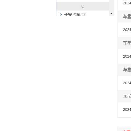
202
C
长安汽车
(23)
车
长安欧尚
(6)
2024
长安启源
(4)
长安凯程
(12)
车
长安跨越
(4)
2024
长城（皮卡）
(7)
成功汽车
(1)
车
D
202
道朗格
(1)
东风瑞泰特
(1)
10
大众
(41)
2024
DS
(5)
东风
(11)
东风风行
(13)