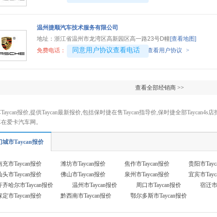
温州捷顺汽车技术服务有限公司
地址：
浙江省温州市龙湾区高新园区高一路23号D幢
[查看地图]
4008192707-8061
同意用户协议查看电话
免费电话：
查看用户协议
>
查看全部经销商 >>
aycan报价,提供Taycan最新报价,包括保时捷在售Taycan指导价,保时捷全部Taycan4s店
尽在爱卡汽车网。
城市Taycan报价
南充市Taycan报价
潍坊市Taycan报价
焦作市Taycan报价
贵阳市Tay
汕头市Taycan报价
佛山市Taycan报价
泉州市Taycan报价
宜宾市Tay
齐齐哈尔市Taycan报价
温州市Taycan报价
周口市Taycan报价
宿迁市T
保定市Taycan报价
黔西南市Taycan报价
鄂尔多斯市Taycan报价