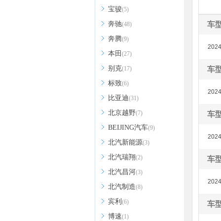
宝骏
(5)
奔驰
车
(48)
奔腾
(9)
202
本田
(27)
别克
(17)
车
标致
(6)
2024
比亚迪
(31)
北京越野
(7)
车
BEIJING汽车
(9)
2024
北汽新能源
(3)
北汽瑞翔
(2)
车
北汽昌河
(3)
2024
北汽制造
(8)
宾利
(6)
车
博速
(1)