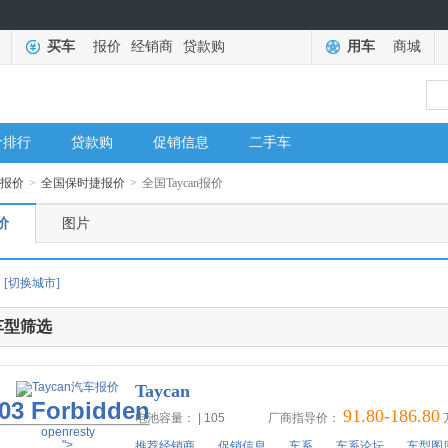
买车
报价
经销商
贷款购
用车
商城
价排行
贷款购
促销信息
二手车
报价
>
全国保时捷报价
>
全国Taycan报价
价
图片
[切换城市]
车型筛选
Taycan
03 Forbidden
91.80-186.80
电池容量： | 105
厂商指导价：
openresty
">
推荐经销商
促销信息
车系
车系论坛
车型图