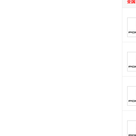
全国
东风风神
(9)
东风奕派
(1)
东风纳米
(3)
东风风度
(1)
东风风光
(9)
东风小康
(13)
东风富康
(3)
电动屋
(1)
东风瑞泰特
(2)
大运汽车
(1)
E
212
(1)
F
丰田
(38)
福特
(18)