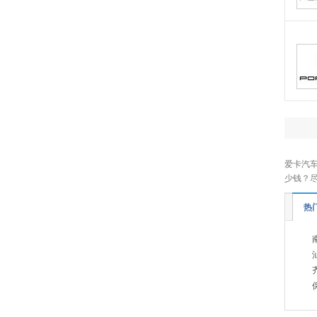
方程豹
(3)
飞凡汽车
(3)
福田
(18)
法拉利
(11)
福迪
(3)
福汽启腾
(5)
G
爱卡汽车T
光束汽车
(1)
少钱？
广汽传祺
(17)
热门
高合汽车
(1)
H
哈弗
(13)
红旗
(18)
合创汽车
(4)
华为享界
(9)