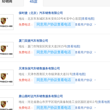
经销商
4S店
保时捷（北京）汽车销售有限公司
地址：
北京市东城区东长安街10号长安中心首层
[查看地图]
4008192696-9354
同意用户协议查看电话
免费电话：
查看用户协议
>
厦门宾捷汽车有限公司
地址：
厦门市翔安区民安大道2815号
[查看地图]
4008194313-5450
同意用户协议查看电话
免费电话：
查看用户协议
>
天津东保汽车销售服务有限公司
地址：
天津市西青区大寺镇津港大道31号
[查看地图]
4008194313-5690
同意用户协议查看电话
免费电话：
查看用户协议
>
唐山燕时达汽车销售服务有限公司
地址：
河北省唐山市开平区现代装备制造工业区园区道911号
[查看地图
4008194313-1635
同意用户协议查看电话
免费电话：
查看用户协议
>