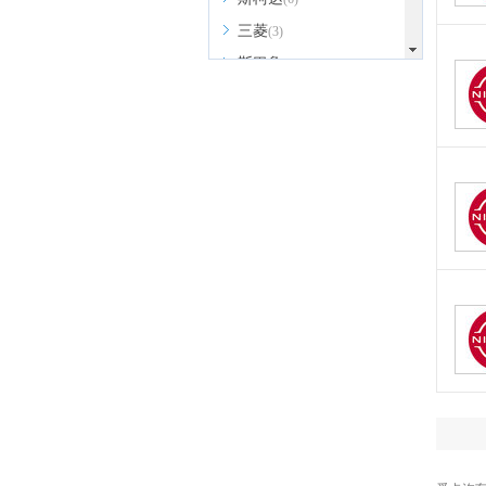
三菱
(3)
斯巴鲁
(4)
深蓝
(8)
上汽大通MAXUS
(19)
smart
(3)
思皓
(6)
双龙
(1)
鑫源汽车
(5)
SWM斯威汽车
(6)
SERES赛力斯
(1)
思铭
(1)
SONGSAN MOTORS
(2)
沙龙汽车
(1)
T