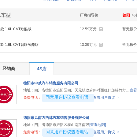
6L车型
厂商指导价
德阳
4
1款 1.6L CVT炫酷版
12.59万元
暂无报价
1款 1.6L CVT智联智酷版
13.39万元
暂无报价
经销商
4S店
德阳市中威汽车销售服务有限公司
地址：
四川省德阳市旌阳区四川天元镇政府斜对面往什邡绵竹方...
[查看
4008192707-3920
同意用户协议查看电话
免费电话：
查看用户协议
>
德阳东风南方西林汽车销售服务有限公司
地址：
四川省德阳市旌阳区泰山南路南段
[查看地图]
4008192717-2604
同意用户协议查看电话
免费电话：
查看用户协议
>