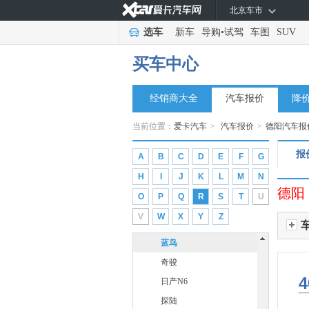
北京车市
奇瑞风云
(1)
选车
新车
导购
•
试驾
车图
SUV
起亚
(12)
买车中心
奇瑞
(34)
奇瑞新能源
(6)
经销商大全
汽车报价
降
启辰
(10)
前途汽车
(2)
当前位置：
爱卡汽车
>
汽车报价
>
德阳汽车报
R
报
A
B
C
D
E
F
G
日产
(14)
H
I
J
K
L
M
N
东风日产
(10)
德阳
O
P
Q
R
S
T
U
ARIYA艾睿雅
V
W
X
Y
Z
劲客
蓝鸟
奇骏
4
日产N6
探陆