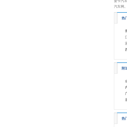
坦克
(5)
爱卡汽车
汽车网
特斯拉
(3)
腾势
(6)
热
天际
(2)
W
沃尔沃
(10)
魏牌
(4)
蔚来
(8)
五菱
(29)
附
未奥汽车
(1)
五十铃
(7)
X
雪佛兰
(11)
现代
(9)
热
雪铁龙
(2)