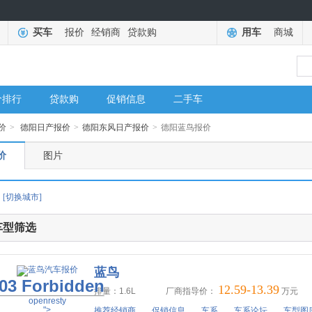
买车
报价
经销商
贷款购
用车
商城
价排行
贷款购
促销信息
二手车
价
>
德阳日产报价
>
德阳东风日产报价
>
德阳蓝鸟报价
价
图片
[切换城市]
车型筛选
蓝鸟
03 Forbidden
12.59-13.39
排量：1.6L
厂商指导价：
万元
openresty
">
推荐经销商
促销信息
车系
车系论坛
车型图