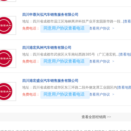
四川申蓉兴泓汽车销售服务有限公司
地址：
四川省成都市温江区海峡两岸科技产业开发园新华路一段...
[查看
4008194313-1509
同意用户协议查看电话
免费电话：
查看用户协议
>
四川港宏风神汽车销售有限公司
地址：
四川省成都市武侯区火车南站西路385号（广汇港宏机...
[查看地
4008192717-5298
同意用户协议查看电话
免费电话：
查看用户协议
>
四川港宏盛业汽车销售服务有限公司
地址：
四川省成都市成华区东三环路二段外侧龙潭工业园区内
[查看地图
4008192707-8057
同意用户协议查看电话
免费电话：
查看用户协议
>
查看全部经销商 >>