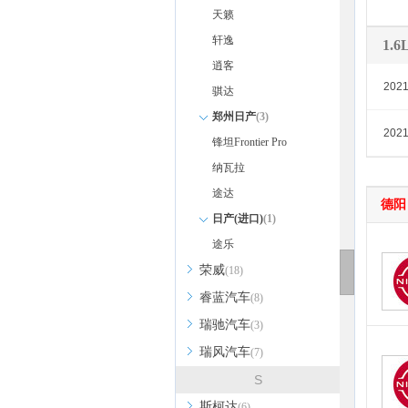
天籁
轩逸
1.
逍客
202
骐达
郑州日产
(3)
202
锋坦Frontier Pro
纳瓦拉
途达
德阳
日产(进口)
(1)
途乐
荣威
(18)
睿蓝汽车
(8)
瑞驰汽车
(3)
瑞风汽车
(7)
S
斯柯达
(6)