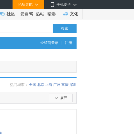
论坛导航
手机爱卡
社区
爱自驾
热帖
精选
文化
搜索
|
经销商登录
注册
热门城市：
全国
北京
上海
广州
重庆
深圳
展开
库