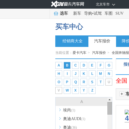
北京车市
选车
新车
导购
•
试驾
车图
SUV
买车中心
经销商大全
汽车报价
降
当前位置：
爱卡汽车
>
汽车报价
>
全国奔驰报
报
A
B
C
D
E
F
G
H
I
J
K
L
M
N
全国
O
P
Q
R
S
T
U
V
W
X
Y
Z
A
埃尚
(1)
4
奥迪AUDI
(1)
奥迪
(36)