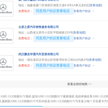
地址：
福建省厦门市湖里区湖里大道6-8号1A单元东E区
[查看地图]
4008194313-2326
同意用户协议查看电话
免费电话：
查看用户协议
>
太原之星汽车销售服务有限公司
地址：
山西省太原市小店区平阳南路153号
[查看地图]
4008192707-6418
同意用户协议查看电话
免费电话：
查看用户协议
>
武汉鹏龙华通汽车贸易有限公司
地址：
湖北省武汉市洪山区张家湾街长江村白沙5路3号
[查看地图]
4008194313-2395
同意用户协议查看电话
免费电话：
查看用户协议
>
查看全部经销商 >>
AMG GLE轿跑SUV报价,提供AMG GLE轿跑SUV最新报价,包括奔驰在售AMG GLE轿
新,最精彩AMG GLE轿跑SUV汽车内容及AMG GLE轿跑SUV汽车多少钱？尽在爱卡