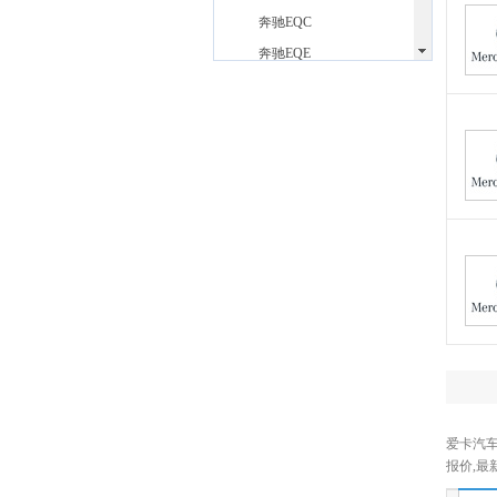
奔驰EQC
奔驰EQE
奔驰EQE SUV
奔驰E级
奔驰E级插电式混合动力
奔驰GLB
福建奔驰
(1)
奔驰V级
奔驰(进口)
(16)
奔驰A级(进口)
奔驰B级
奔驰CLA
奔驰CLA猎跑车
奔驰CLE
爱卡汽车
奔驰C级Coupe
报价,最
奔驰E级(进口)