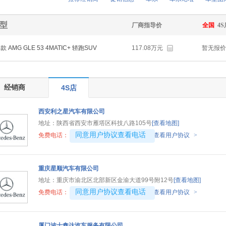
车型
厂商指导价
全国
4
5款 AMG GLE 53 4MATIC+ 轿跑SUV
117.08万元
暂无报价
经销商
4S店
西安利之星汽车有限公司
地址：
陕西省西安市雁塔区科技八路105号
[查看地图]
4008194313-1935
同意用户协议查看电话
免费电话：
查看用户协议
>
重庆星顺汽车有限公司
地址：
重庆市渝北区北部新区金渝大道99号附12号
[查看地图]
4008192707-3301
同意用户协议查看电话
免费电话：
查看用户协议
>
厦门波士鑫达汽车服务有限公司