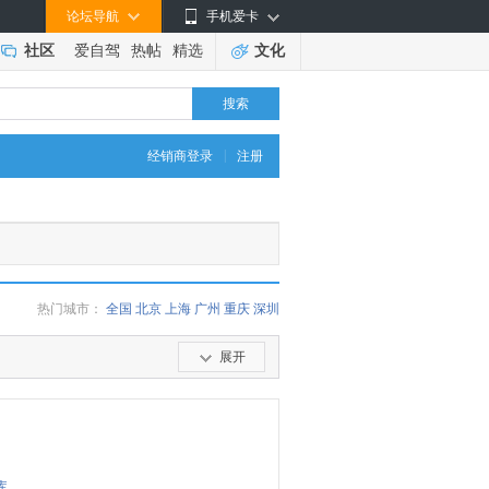
论坛导航
手机爱卡
社区
爱自驾
热帖
精选
文化
搜索
|
经销商登录
注册
热门城市：
全国
北京
上海
广州
重庆
深圳
展开
库