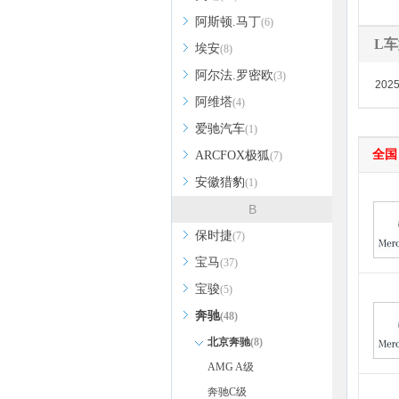
阿斯顿.马丁
(6)
L
埃安
(8)
阿尔法.罗密欧
(3)
202
阿维塔
(4)
爱驰汽车
(1)
全国
ARCFOX极狐
(7)
安徽猎豹
(1)
B
保时捷
(7)
宝马
(37)
宝骏
(5)
奔驰
(48)
北京奔驰
(8)
AMG A级
奔驰C级