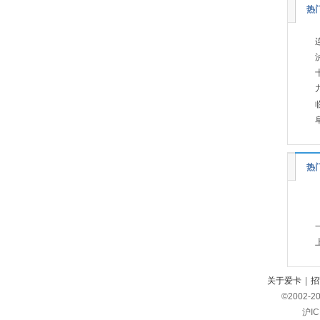
热
奔驰E级敞篷
奔驰E级双门
奔驰GLCCoupe(进口)
奔驰GLE插电式混合动力
奔驰GLE插电式混合动力
轿跑SUV
奔驰GLE轿跑SUV
奔驰GLS
奔驰G级纯电
热
奔驰S级新能源
奔驰-AMG
(18)
AMG C级
AMG GLA
AMG GLC轿跑SUV
AMG GLE
关于爱卡
|
招
AMG GLS
©2002-
2
沪IC
AMG GT四门