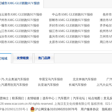
门城市AMG GLE轿跑SUV报价
连云港市AMG GLE轿跑SUV报价
中山市AMG GLE轿跑SUV报价
焦作市
泸州市AMG GLE轿跑SUV报价
邯郸市AMG GLE轿跑SUV报价
潍坊市AM
十堰市AMG GLE轿跑SUV报价
开封市AMG GLE轿跑SUV报价
齐齐哈尔
九江市AMG GLE轿跑SUV报价
镇江市AMG GLE轿跑SUV报价
杭州市AM
临汾市AMG GLE轿跑SUV报价
嘉兴市AMG GLE轿跑SUV报价
兰州市AM
阜阳市AMG GLE轿跑SUV报价
太原市AMG GLE轿跑SUV报价
周口市AM
友情链接
热门品牌
门地域
一汽-大众奥迪汽车报价
华晨宝马汽车报价
北京奔驰汽车报价
广
上汽通用别克汽车报价
比亚迪汽车报价
长城汽车报价
上汽大众汽
贤纳士
|
联系我们
|
友情链接
|
选车中心
|
汽车图片
|
汽车论坛
|
站点地图
|
意见
026
www.xcar.com.cn All rights reserved. 上海汉玄文化传播有限公司 版权所有.
021-
P备2026012155号-1
沪公网安备31010602010076号
用户服务协议
隐私权