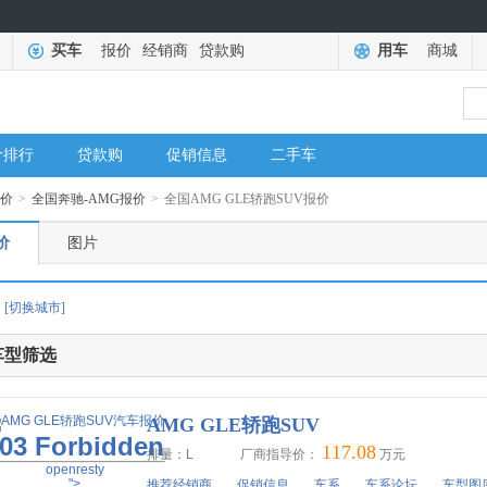
买车
报价
经销商
贷款购
用车
商城
价排行
贷款购
促销信息
二手车
价
>
全国奔驰-AMG报价
>
全国AMG GLE轿跑SUV报价
价
图片
[切换城市]
车型筛选
AMG GLE轿跑SUV
03 Forbidden
117.08
排量：L
厂商指导价：
万元
openresty
">
推荐经销商
促销信息
车系
车系论坛
车型图