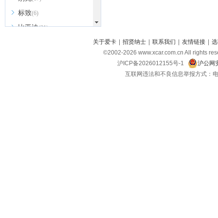
标致
(6)
比亚迪
(31)
北京越野
关于爱卡
|
招贤纳士
|
联系我们
|
友情链接
|
选
(7)
©2002-
2026
www.xcar.com.cn All ri
BEIJING汽车
(9)
沪ICP备2026012155号-1
沪公网安
北汽新能源
(3)
互联网违法和不良信息举报方式：电话：021-
北汽瑞翔
(2)
北汽昌河
(3)
北汽制造
(8)
宾利
(6)
博速
(1)
C
长安汽车
(23)
长安欧尚
(6)
长安启源
(4)
长安凯程
(12)