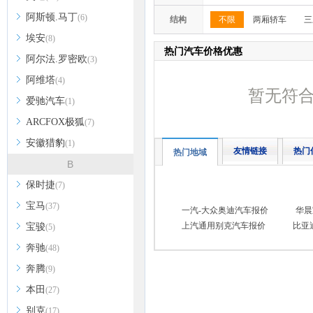
阿斯顿.马丁
(6)
结构
不限
两厢轿车
三
埃安
(8)
热门汽车价格优惠
阿尔法.罗密欧
(3)
阿维塔
(4)
暂无符
爱驰汽车
(1)
ARCFOX极狐
(7)
安徽猎豹
(1)
友情链接
热门
热门地域
B
保时捷
(7)
宝马
(37)
一汽-大众奥迪汽车报价
华晨
上汽通用别克汽车报价
比亚
宝骏
(5)
奔驰
(48)
奔腾
(9)
本田
(27)
别克
(17)