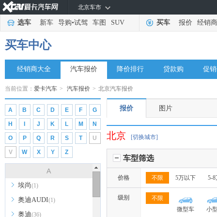
北京车市
选车
新车
导购
•
试驾
车图
SUV
买车
报价
经销
买车中心
经销商大全
汽车报价
降价排行
贷款购
促销
当前位置：
爱卡汽车
>
汽车报价
>
北京汽车报价
报价
图片
A
B
C
D
E
F
G
H
I
J
K
L
M
N
北京
[切换城市]
O
P
Q
R
S
T
U
V
W
X
Y
Z
车型筛选
A
价格
不限
5万以下
5-
埃尚
(1)
级别
不限
奥迪AUDI
(1)
微型车
小
奥迪
(36)