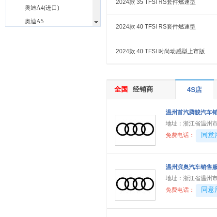
2024款 35 TFSI RS套件燃速型
奥迪A4(进口)
奥迪A5
2024款 40 TFSI RS套件燃速型
奥迪A5 Cabriolet
奥迪A5 Coupe
2024款 40 TFSI 时尚动感型上市版
奥迪A6 Avant
奥迪S4
全国
经销商
奥迪S5
4S店
奥迪S5 Cabriolet
温州首汽腾骏汽车
奥迪S5 Coupe
地址：
浙江省温州市
奥迪S6
40081
同意
免费电话：
奥迪S7
奥迪SQ5
温州滨奥汽车销售
奥迪SQ5 Sportback
地址：
浙江省温州
奥迪SQ7
40081
同意
免费电话：
奥迪e-tron GT
阿斯顿.马丁
(6)