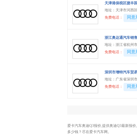
天津港保税区捷丰
埃安
(8)
地址：
天津市河西区
阿尔法.罗密欧
(3)
40081
同意
免费电话：
阿维塔
(4)
爱驰汽车
(1)
浙江奥达通汽车销
ARCFOX极狐
(7)
地址：
浙江省杭州市
安徽猎豹
(1)
40081
同意
免费电话：
B
保时捷
(7)
深圳市增特汽车贸
宝马
(37)
地址：
广东省深圳市
40081
同意
免费电话：
宝骏
(5)
奔驰
(48)
奔腾
(9)
本田
(27)
别克
(17)
爱卡汽车奥迪Q3报价,提供奥迪Q3最新报价
多少钱？尽在爱卡汽车网。
标致
(6)