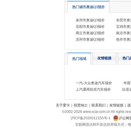
比亚迪
(31)
热门城市奥迪Q3报价
北京越野
(7)
泉州市奥迪Q3报价
东莞市奥
BEIJING汽车
(9)
岳阳市奥迪Q3报价
宝鸡市奥
北汽新能源
(3)
商丘市奥迪Q3报价
南京市奥
滨州市奥迪Q3报价
焦作市奥
北汽瑞翔
(2)
北汽昌河
(3)
友情链接
热门
北汽制造
(8)
热门地域
宾利
(6)
博速
(1)
一汽-大众奥迪汽车报价
华晨
C
上汽通用别克汽车报价
比亚
长安汽车
(23)
长安欧尚
(6)
关于爱卡
|
招贤纳士
|
联系我们
|
友情链接
|
选
长安启源
(4)
©2002-
2026
www.xcar.com.cn All ri
沪ICP备2026012155号-1
沪公网安
长安凯程
(12)
互联网违法和不良信息举报方式：电话：021-
长安跨越
(4)