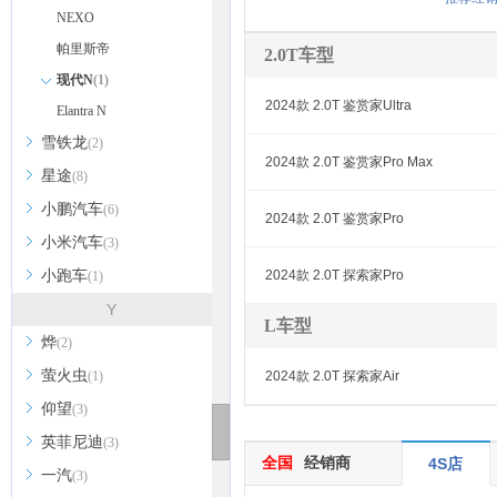
NEXO
帕里斯帝
2.0T车型
现代N
(1)
2024款 2.0T 鉴赏家Ultra
Elantra N
雪铁龙
(2)
2024款 2.0T 鉴赏家Pro Max
星途
(8)
小鹏汽车
(6)
2024款 2.0T 鉴赏家Pro
小米汽车
(3)
小跑车
2024款 2.0T 探索家Pro
(1)
Y
L车型
烨
(2)
萤火虫
(1)
2024款 2.0T 探索家Air
仰望
(3)
英菲尼迪
(3)
全国
经销商
4S店
一汽
(3)