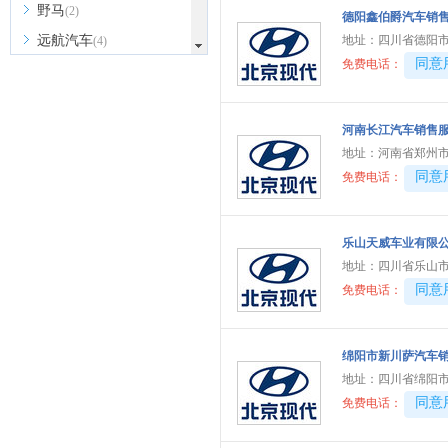
野马
(2)
德阳鑫伯爵汽车销
远航汽车
地址：
四川省德阳市
(4)
40081
同意
免费电话：
依维柯
(6)
云度
(2)
宇通客车
河南长江汽车销售
(1)
地址：
河南省郑州市
银隆新能源
(1)
40081
同意
免费电话：
远程汽车
(3)
Z
乐山天威车业有限
智己汽车
(4)
地址：
四川省乐山市
中国重汽VGV
(8)
40081
同意
免费电话：
中兴汽车
(4)
众泰
(1)
绵阳市新川萨汽车
知豆
(1)
地址：
四川省绵阳市
40081
同意
免费电话：