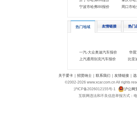
济宁市哈弗H6报价
肇庆市哈
蓝电
(3)
宁波市哈弗H6报价
周口市哈
陆风
(1)
劳斯莱斯
(5)
友情链接
热门
热门地域
兰博基尼
(3)
莲花跑车
(4)
理念
(1)
一汽-大众奥迪汽车报价
华晨
LUMMA
(1)
上汽通用别克汽车报价
比亚
陆地方舟
(1)
关于爱卡
|
招贤纳士
|
联系我们
|
友情链接
|
选
雷丁
(1)
©2002-
2026
www.xcar.com.cn All ri
凌宝汽车
(1)
沪ICP备2026012155号-1
沪公网安
M
互联网违法和不良信息举报方式：电话：021-
马自达
(3)
名爵
(9)
MINI
(8)
玛莎拉蒂
(8)