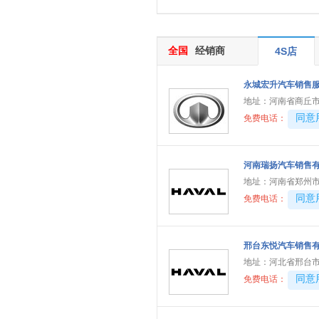
江淮汽车
(4)
江淮钇为
(3)
江汽集团
(7)
全国
经销商
4S店
金杯
(20)
永城宏升汽车销售
江铃
(9)
地址：
河南省商丘
江铃集团轻汽
(1)
40081
同意
免费电话：
江铃集团新能源
(2)
金龙
(3)
河南瑞扬汽车销售
极石
(1)
地址：
河南省郑州市
江南汽车
(1)
40081
同意
免费电话：
九龙
(3)
钧天汽车
(1)
邢台东悦汽车销售
K
地址：
河北省邢台
40081
同意
免费电话：
凯迪拉克
(8)
克莱斯勒
(1)