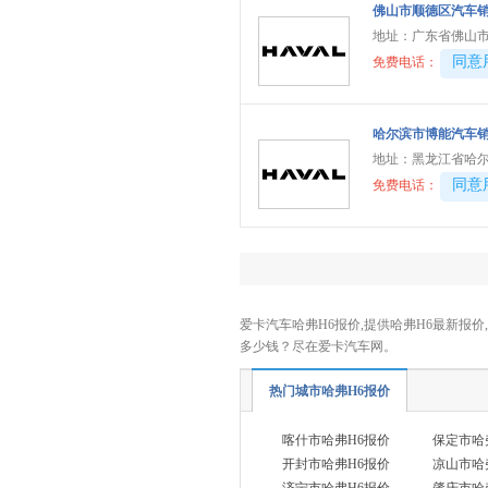
凯翼
(7)
佛山市顺德区汽车
地址：
广东省佛山市
开瑞
(4)
40081
同意
免费电话：
卡威
(1)
Karma
(1)
哈尔滨市博能汽车销
克蒂汽车
(4)
地址：
黑龙江省哈尔
L
40081
同意
免费电话：
灵悉
(1)
雷克萨斯
(12)
路虎
(8)
林肯
(4)
爱卡汽车哈弗H6报价,提供哈弗H6最新报价
领克
(14)
多少钱？尽在爱卡汽车网。
理想
(6)
热门城市哈弗H6报价
乐道
(1)
岚图
(4)
喀什市哈弗H6报价
保定市哈
零跑汽车
开封市哈弗H6报价
凉山市哈
(7)