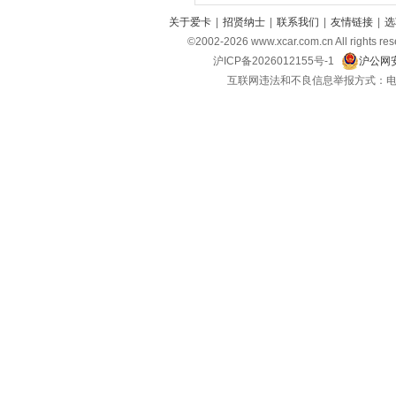
关于爱卡
|
招贤纳士
|
联系我们
|
友情链接
|
选
深蓝
(8)
©2002-
2026
www.xcar.com.cn All ri
上汽大通MAXUS
(19)
沪ICP备2026012155号-1
沪公网安
smart
(3)
互联网违法和不良信息举报方式：电话：021-
思皓
(6)
双龙
(1)
鑫源汽车
(5)
SWM斯威汽车
(6)
SERES赛力斯
(1)
思铭
(1)
SONGSAN MOTORS
(2)
沙龙汽车
(1)
T
坦克
(5)
特斯拉
(3)
腾势
(6)