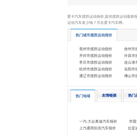
起亚
(12)
奇瑞
爱卡汽车揽胜运动报价,提供揽胜运动最新报
(34)
运动汽车多少钱？尽在爱卡汽车网。
奇瑞新能源
(6)
启辰
(10)
热门城市揽胜运动报价
前途汽车
(2)
亳州市揽胜运动报价
徐州市
R
开封市揽胜运动报价
许昌市
日产
枣庄市揽胜运动报价
连云港
(14)
杭州市揽胜运动报价
岳阳市
荣威
(18)
通辽市揽胜运动报价
佛山市
睿蓝汽车
(8)
瑞驰汽车
(3)
友情链接
热门
热门地域
瑞风汽车
(7)
S
斯柯达
(6)
一汽-大众奥迪汽车报价
华晨
三菱
(3)
上汽通用别克汽车报价
比亚
斯巴鲁
(4)