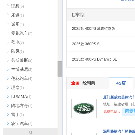
理想
(6)
L车型
乐道
(1)
岚图
(4)
2025款 400PS 藏锋特别版
零跑汽车
(7)
蓝电
(3)
2025款 360PS S
陆风
(1)
2025款 400PS Dynamic SE
劳斯莱斯
(5)
兰博基尼
(3)
莲花跑车
(4)
全国
经销商
4S店
理念
(1)
LUMMA
(1)
厦门新成功英翔汽
地址：
福建省厦门市
陆地方舟
(1)
40081
同意
免费电话：
雷丁
(1)
凌宝汽车
(1)
深圳路捷汽车销售
M