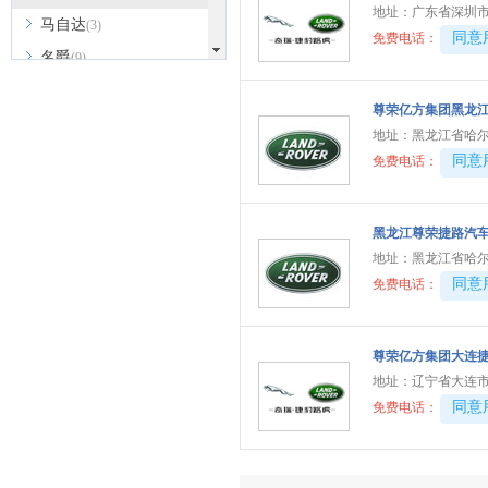
地址：
广东省深圳市
马自达
(3)
40081
同意
免费电话：
名爵
(9)
MINI
(8)
尊荣亿方集团黑龙
玛莎拉蒂
(8)
地址：
黑龙江省哈尔
迈凯伦
(2)
40081
同意
免费电话：
猛士
(2)
迈莎锐
(2)
黑龙江尊荣捷路汽
N
地址：
黑龙江省哈尔
40081
同意
免费电话：
哪吒汽车
(3)
O
欧拉
(5)
尊荣亿方集团大连
地址：
辽宁省大连市
P
40081
同意
免费电话：
Polestar极星
(4)
Q
奇瑞风云
(1)