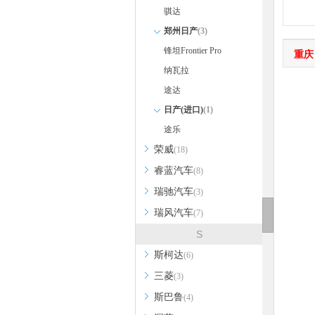
骐达
郑州日产
(3)
锋坦Frontier Pro
重庆
纳瓦拉
途达
日产(进口)
(1)
途乐
荣威
(18)
睿蓝汽车
(8)
瑞驰汽车
(3)
瑞风汽车
(7)
S
斯柯达
(6)
三菱
(3)
斯巴鲁
(4)