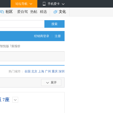
论坛导航
手机爱卡
社区
爱自驾
热帖
精选
文化
搜索
|
经销商登录
注册
两驱智悦版 7座报价
热门城市：
全国
北京
上海
广州
重庆
深圳
展开
版 7座