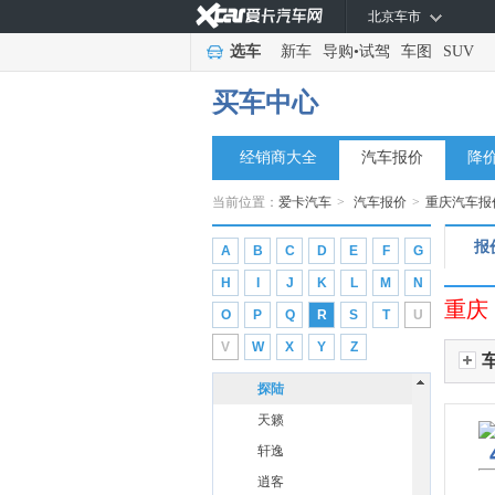
奇瑞
(34)
北京车市
奇瑞新能源
(6)
选车
新车
导购
•
试驾
车图
SUV
启辰
(10)
买车中心
前途汽车
(2)
R
经销商大全
汽车报价
降
日产
(14)
当前位置：
爱卡汽车
>
汽车报价
>
重庆汽车报
东风日产
(10)
ARIYA艾睿雅
报
A
B
C
D
E
F
G
劲客
H
I
J
K
L
M
N
蓝鸟
重庆
O
P
Q
R
S
T
U
奇骏
V
W
X
Y
Z
日产N6
探陆
天籁
轩逸
逍客