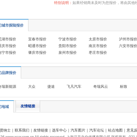
特别说明：
如果经销商未及时为您报价，将由其他
门城市探陆报价
芜湖市报价
宜春市报价
宁波市报价
太原市报价
泸州市报
重庆市报价
昭通市报价
贵阳市报价
南京市报价
六安市报
南宁市报价
肇庆市报价
泉州市报价
枣庄市报价
门品牌报价
奇瑞新能源
大众
捷途
飞凡汽车
奇瑞风云
标致
友情链接
门地域
贤纳士
|
联系我们
|
友情链接
|
选车中心
|
汽车图片
|
汽车论坛
|
站点地图
|
意见