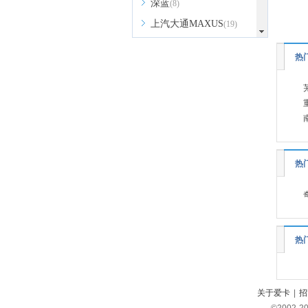
深蓝
(8)
上汽大通MAXUS
(19)
smart
(3)
热
思皓
(6)
双龙
(1)
鑫源汽车
(5)
SWM斯威汽车
(6)
SERES赛力斯
(1)
热
思铭
(1)
SONGSAN MOTORS
(2)
沙龙汽车
(1)
T
热
坦克
(5)
特斯拉
(3)
腾势
(6)
关于爱卡
|
招