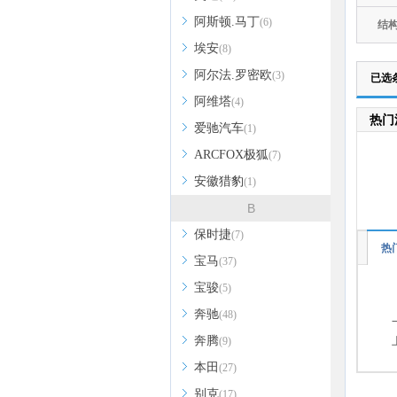
阿斯顿.马丁
(6)
结
埃安
(8)
阿尔法.罗密欧
(3)
已选
阿维塔
(4)
热门
爱驰汽车
(1)
ARCFOX极狐
(7)
安徽猎豹
(1)
B
保时捷
(7)
热
宝马
(37)
宝骏
(5)
奔驰
(48)
奔腾
(9)
本田
(27)
别克
(17)