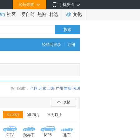
论坛导航
手机爱卡
社区
爱自驾
热帖
精选
文化
搜索
|
经销商登录
注册
热门城市：
全国
北京
上海
广州
重庆
深圳
收起
35-50万
50-70万
70万以上
SUV
跨界车
MPV
跑车