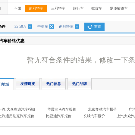
构
不限
两厢轿车
三厢轿车
旅行车
掀背车
硬顶敞篷车
条件
35-50万
中型车
两厢轿车
重置
汽车价格优惠
暂无符合条件的结果，修改一下
友情链接
热门信息
热门品牌
门地域
一汽-大众奥迪汽车报价
华晨宝马汽车报价
北京奔驰汽车报价
广
上汽通用别克汽车报价
比亚迪汽车报价
长城汽车报价
上汽大众汽