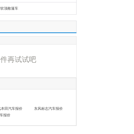
软顶敞篷车
条件再试试吧
汽本田汽车报价
东风标志汽车报价
车报价