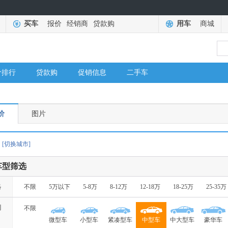
买车
报价
经销商
贷款购
用车
商城
价排行
贷款购
促销信息
二手车
价
图片
[切换城市]
车型筛选
格
不限
5万以下
5-8万
8-12万
12-18万
18-25万
25-35万
别
不限
微型车
小型车
紧凑型车
中型车
中大型车
豪华车