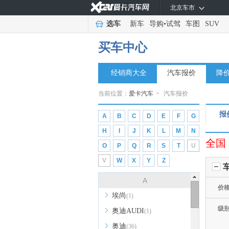
北京车市
选车
新车
导购
•
试驾
车图
SUV
买车中心
经销商大全
汽车报价
降
当前位置：
爱卡汽车
>
汽车报价
报
A
B
C
D
E
F
G
H
I
J
K
L
M
N
全国
O
P
Q
R
S
T
U
V
W
X
Y
Z
A
价
埃尚
(1)
级
奥迪AUDI
(1)
奥迪
(36)