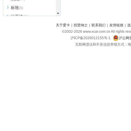
标致
(6)
比亚迪
(31)
北京越野
关于爱卡
|
招贤纳士
|
联系我们
|
友情链接
|
选
(7)
©2002-
2026
www.xcar.com.cn All ri
BEIJING汽车
(9)
沪ICP备2026012155号-1
沪公网安
北汽新能源
(3)
互联网违法和不良信息举报方式：电话：021-
北汽瑞翔
(2)
北汽昌河
(3)
北汽制造
(8)
宾利
(6)
博速
(1)
C
长安汽车
(23)
长安欧尚
(6)
长安启源
(4)
长安凯程
(12)