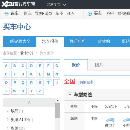
北京车市
选车
新车
导购
•
试驾
车图
SUV
买车
报价
经销
买车中心
经销商大全
汽车报价
降价排行
贷款购
促销
当前位置：
爱卡汽车
>
汽车报价
报价
图片
A
B
C
D
E
F
G
H
I
J
K
L
M
N
全国
[切换城市]
O
P
Q
R
S
T
U
V
W
X
Y
Z
车型筛选
A
价格
不限
5万以下
5-
埃尚
(1)
级别
不限
奥迪AUDI
(1)
微型车
小型
奥迪
(36)