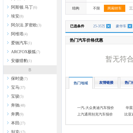
阿斯顿.马丁
(6)
结构
不限
两厢轿车
三
埃安
(8)
阿尔法.罗密欧
(3)
已选条件
25-35万
豪华车
阿维塔
(4)
热门汽车价格优惠
爱驰汽车
(1)
ARCFOX极狐
(7)
暂无符
安徽猎豹
(1)
B
保时捷
(7)
友情链接
热门
热门地域
宝马
(37)
宝骏
(5)
奔驰
(48)
一汽-大众奥迪汽车报价
华晨
奔腾
(9)
上汽通用别克汽车报价
比亚
本田
(27)
别克
(17)